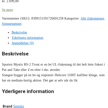
kr.
2.699,00
Se mere
Varenummer (SKU):
8399151591726691258
Kategorier:
Alle fiskestænger
,
Spinnestænger
Beskrivelse
Yderligere information
Anmeldelser (0)
Beskrivelse
Sportex Mystix RS-2 Trout er en let UL-fiskestang til det helt lette fiskeri i
Put and Take eller å’en efter f.eks. ørreder.
Stangen bygger på en let og responsiv Helicore 1100T kulfiber klinge, som
har en medium-hurtig aktion. Det gør at selv når du får
Yderligere information
Brand
Sportex