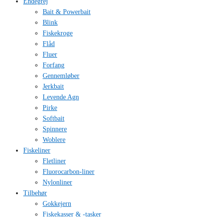
Endegrej
Bait & Powerbait
Blink
Fiskekroge
Flåd
Fluer
Forfang
Gennemløber
Jerkbait
Levende Agn
Pirke
Softbait
Spinnere
Woblere
Fiskeliner
Fletliner
Fluorocarbon-liner
Nylonliner
Tilbehør
Gokkejern
Fiskekasser & -tasker