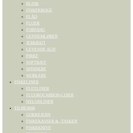
BLINK
FISKEKROGE
FLÅD
FLUER
FORFANG
GENNEMLØBER
JERKBAIT
LEVENDE AGN
PIRKE
SOFTBAIT
SPINNERE
WOBLERE
FISKELINER
FLETLINER
FLUOROCARBON-LINER
NYLONLINER
TILBEHØR
GOKKEJERN
FISKEKASSER & -TASKER
FISKEKNIVE