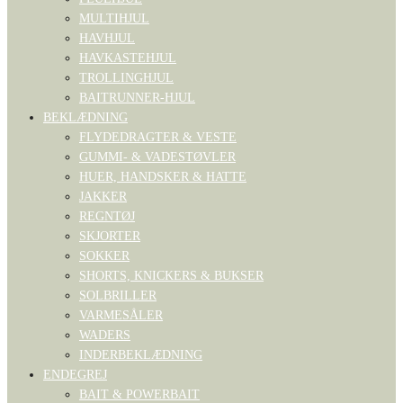
MULTIHJUL
HAVHJUL
HAVKASTEHJUL
TROLLINGHJUL
BAITRUNNER-HJUL
BEKLÆDNING
FLYDEDRAGTER & VESTE
GUMMI- & VADESTØVLER
HUER, HANDSKER & HATTE
JAKKER
REGNTØJ
SKJORTER
SOKKER
SHORTS, KNICKERS & BUKSER
SOLBRILLER
VARMESÅLER
WADERS
INDERBEKLÆDNING
ENDEGREJ
BAIT & POWERBAIT