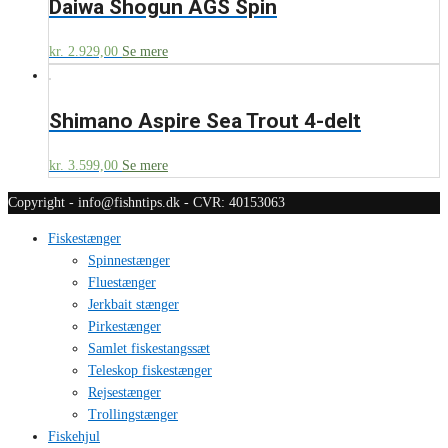
Daiwa Shogun AGS Spin
kr.
2.929,00
Se mere
Shimano Aspire Sea Trout 4-delt
kr.
3.599,00
Se mere
Copyright - info@fishntips.dk - CVR: 40153063
Fiskestænger
Spinnestænger
Fluestænger
Jerkbait stænger
Pirkestænger
Samlet fiskestangssæt
Teleskop fiskestænger
Rejsestænger
Trollingstænger
Fiskehjul