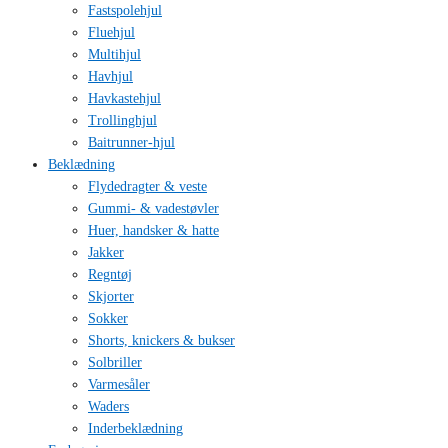
Fastspolehjul
Fluehjul
Multihjul
Havhjul
Havkastehjul
Trollinghjul
Baitrunner-hjul
Beklædning
Flydedragter & veste
Gummi- & vadestøvler
Huer, handsker & hatte
Jakker
Regntøj
Skjorter
Sokker
Shorts, knickers & bukser
Solbriller
Varmesåler
Waders
Inderbeklædning