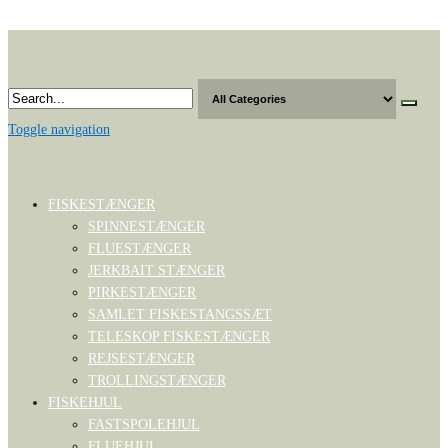
Skip
to
the
content
Toggle navigation
FISKESTÆNGER
SPINNESTÆNGER
FLUESTÆNGER
JERKBAIT STÆNGER
PIRKESTÆNGER
SAMLET FISKESTANGSSÆT
TELESKOP FISKESTÆNGER
REJSESTÆNGER
TROLLINGSTÆNGER
FISKEHJUL
FASTSPOLEHJUL
FLUEHJUL