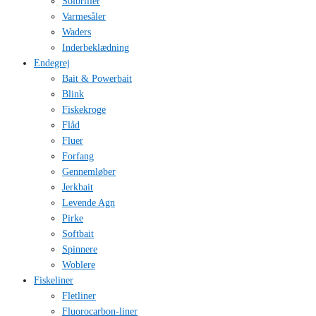
Solbriller
Varmesåler
Waders
Inderbeklædning
Endegrej
Bait & Powerbait
Blink
Fiskekroge
Flåd
Fluer
Forfang
Gennemløber
Jerkbait
Levende Agn
Pirke
Softbait
Spinnere
Woblere
Fiskeliner
Fletliner
Fluorocarbon-liner