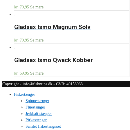
kr.
79,95
Se mere
Gladsax Ismo Magnum Sølv
kr.
79,95
Se mere
Gladsax Ismo Qwack Kobber
kr.
69,95
Se mere
Copyright - info@fishntips.dk - CVR: 40153063
Fiskestænger
Spinnestænger
Fluestænger
Jerkbait stænger
Pirkestænger
Samlet fiskestangssæt