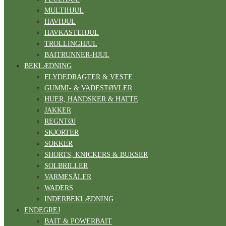
MULTIHJUL
HAVHJUL
HAVKASTEHJUL
TROLLINGHJUL
BAITRUNNER-HJUL
BEKLÆDNING
FLYDEDRAGTER & VESTE
GUMMI- & VADESTØVLER
HUER, HANDSKER & HATTE
JAKKER
REGNTØJ
SKJORTER
SOKKER
SHORTS, KNICKERS & BUKSER
SOLBRILLER
VARMESÅLER
WADERS
INDERBEKLÆDNING
ENDEGREJ
BAIT & POWERBAIT