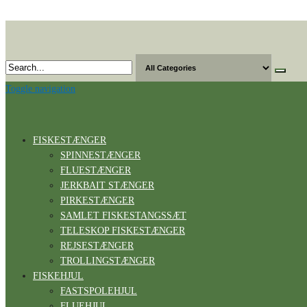
Skip
to
the
content
Toggle navigation
FISKESTÆNGER
SPINNESTÆNGER
FLUESTÆNGER
JERKBAIT STÆNGER
PIRKESTÆNGER
SAMLET FISKESTANGSSÆT
TELESKOP FISKESTÆNGER
REJSESTÆNGER
TROLLINGSTÆNGER
FISKEHJUL
FASTSPOLEHJUL
FLUEHJUL