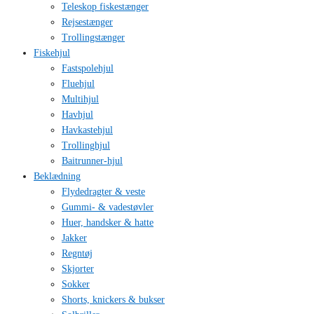
Teleskop fiskestænger
Rejsestænger
Trollingstænger
Fiskehjul
Fastspolehjul
Fluehjul
Multihjul
Havhjul
Havkastehjul
Trollinghjul
Baitrunner-hjul
Beklædning
Flydedragter & veste
Gummi- & vadestøvler
Huer, handsker & hatte
Jakker
Regntøj
Skjorter
Sokker
Shorts, knickers & bukser