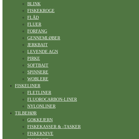
BLINK
FISKEKROGE
FLÅD
FLUER
FORFANG
GENNEMLØBER
JERKBAIT
LEVENDE AGN
PIRKE
SOFTBAIT
SPINNERE
WOBLERE
FISKELINER
FLETLINER
FLUOROCARBON-LINER
NYLONLINER
TILBEHØR
GOKKEJERN
FISKEKASSER & -TASKER
FISKEKNIVE