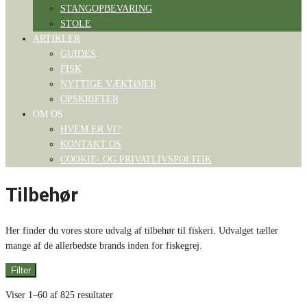
STANGOPBEVARING
STOLE
ARTIKLER
GUIDES
FISK
NYTTIGE VÆKTØJER
OPSKRIFTER
OM OS
HVEM ER VI?
KONTAKT OS
COOKIE- OG PRIVATLIVSPOLITIK
Tilbehør
Her finder du vores store udvalg af tilbehør til fiskeri. Udvalget tæller
mange af de allerbedste brands inden for fiskegrej.
Filter
Viser 1–60 af 825 resultater