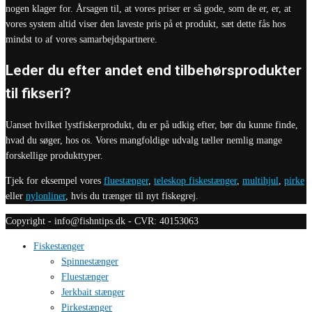
nogen klager for. Årsagen til, at vores priser er så gode, som de er, er, at
vores system altid viser den laveste pris på et produkt, sæt dette fås hos
mindst to af vores samarbejdspartnere.
Leder du efter andet end tilbehørsprodukter
til fikseri?
Uanset hvilket lystfiskerprodukt, du er på udkig efter, bør du kunne finde,
hvad du søger, hos os. Vores mangfoldige udvalg tæller nemlig mange
forskellige produkttyper.
Tjek for eksempel vores
fluestænger
,
teleskop fiskestænger
,
multihjul
,
pirke
eller
nylonliner
, hvis du trænger til nyt fiskegrej.
Copyright - info@fishntips.dk - CVR: 40153063
Fiskestænger
Spinnestænger
Fluestænger
Jerkbait stænger
Pirkestænger