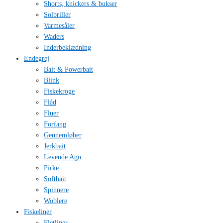
Shorts, knickers & bukser
Solbriller
Varmesåler
Waders
Inderbeklædning
Endegrej
Bait & Powerbait
Blink
Fiskekroge
Flåd
Fluer
Forfang
Gennemløber
Jerkbait
Levende Agn
Pirke
Softbait
Spinnere
Woblere
Fiskeliner
Fletliner