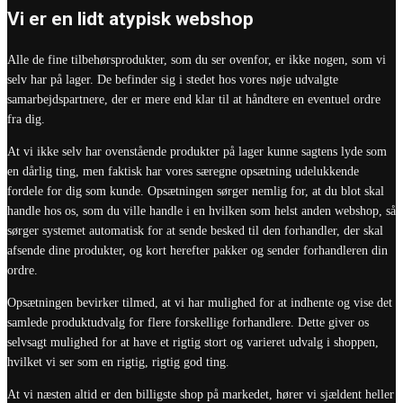
Vi er en lidt atypisk webshop
Alle de fine tilbehørsprodukter, som du ser ovenfor, er ikke nogen, som vi
selv har på lager. De befinder sig i stedet hos vores nøje udvalgte
samarbejdspartnere, der er mere end klar til at håndtere en eventuel ordre
fra dig.
At vi ikke selv har ovenstående produkter på lager kunne sagtens lyde som
en dårlig ting, men faktisk har vores særegne opsætning udelukkende
fordele for dig som kunde. Opsætningen sørger nemlig for, at du blot skal
handle hos os, som du ville handle i en hvilken som helst anden webshop, så
sørger systemet automatisk for at sende besked til den forhandler, der skal
afsende dine produkter, og kort herefter pakker og sender forhandleren din
ordre.
Opsætningen bevirker tilmed, at vi har mulighed for at indhente og vise det
samlede produktudvalg for flere forskellige forhandlere. Dette giver os
selvsagt mulighed for at have et rigtig stort og varieret udvalg i shoppen,
hvilket vi ser som en rigtig, rigtig god ting.
At vi næsten altid er den billigste shop på markedet, hører vi sjældent heller