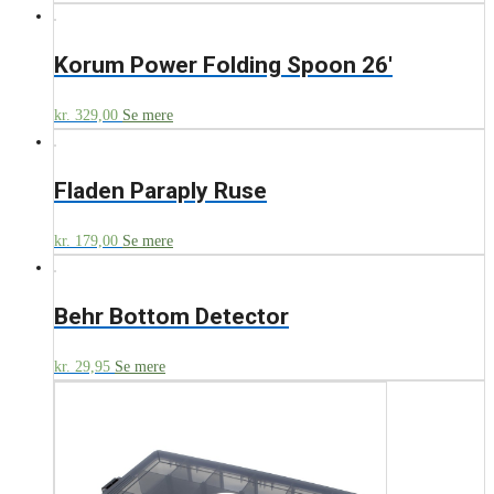
Korum Power Folding Spoon 26′
kr.
329,00
Se mere
Fladen Paraply Ruse
kr.
179,00
Se mere
Behr Bottom Detector
kr.
29,95
Se mere