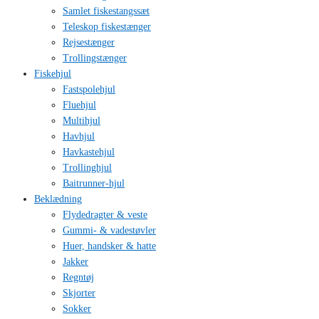
Samlet fiskestangssæt
Teleskop fiskestænger
Rejsestænger
Trollingstænger
Fiskehjul
Fastspolehjul
Fluehjul
Multihjul
Havhjul
Havkastehjul
Trollinghjul
Baitrunner-hjul
Beklædning
Flydedragter & veste
Gummi- & vadestøvler
Huer, handsker & hatte
Jakker
Regntøj
Skjorter
Sokker