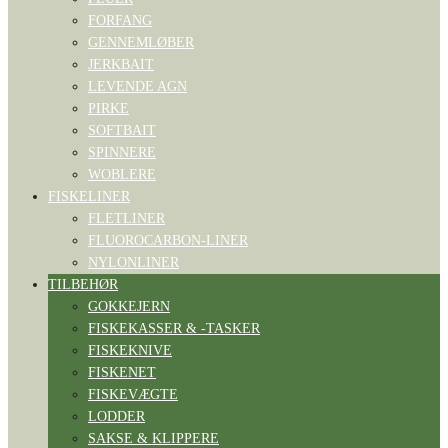
FORFANG
GENNEMLØBER
JERKBAIT
LEVENDE AGN
PIRKE
SOFTBAIT
SPINNERE
WOBLERE
FISKELINER
FLETLINER
FLUOROCARBON-LINER
NYLONLINER
TILBEHØR
GOKKEJERN
FISKEKASSER & -TASKER
FISKEKNIVE
FISKENET
FISKEVÆGTE
LODDER
SAKSE & KLIPPERE