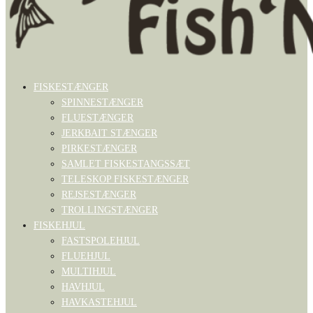
FISKESTÆNGER
SPINNESTÆNGER
FLUESTÆNGER
JERKBAIT STÆNGER
PIRKESTÆNGER
SAMLET FISKESTANGSSÆT
TELESKOP FISKESTÆNGER
REJSESTÆNGER
TROLLINGSTÆNGER
FISKEHJUL
FASTSPOLEHJUL
FLUEHJUL
MULTIHJUL
HAVHJUL
HAVKASTEHJUL