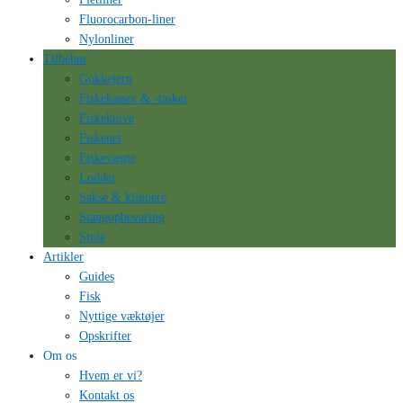
Fluorocarbon-liner
Nylonliner
Tilbehør
Gokkejern
Fiskekasser & -tasker
Fiskeknive
Fiskenet
Fiskevægte
Lodder
Sakse & klippere
Stangopbevaring
Stole
Artikler
Guides
Fisk
Nyttige væktøjer
Opskrifter
Om os
Hvem er vi?
Kontakt os