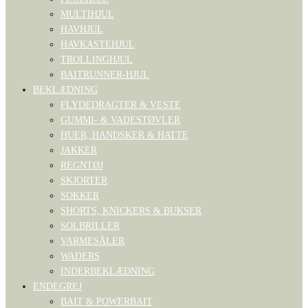
MULTIHJUL
HAVHJUL
HAVKASTEHJUL
TROLLINGHJUL
BAITRUNNER-HJUL
BEKLÆDNING
FLYDEDRAGTER & VESTE
GUMMI- & VADESTØVLER
HUER, HANDSKER & HATTE
JAKKER
REGNTØJ
SKJORTER
SOKKER
SHORTS, KNICKERS & BUKSER
SOLBRILLER
VARMESÅLER
WADERS
INDERBEKLÆDNING
ENDEGREJ
BAIT & POWERBAIT