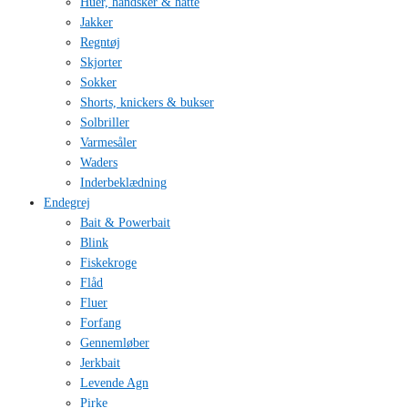
Huer, handsker & hatte
Jakker
Regntøj
Skjorter
Sokker
Shorts, knickers & bukser
Solbriller
Varmesåler
Waders
Inderbeklædning
Endegrej
Bait & Powerbait
Blink
Fiskekroge
Flåd
Fluer
Forfang
Gennemløber
Jerkbait
Levende Agn
Pirke