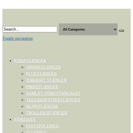
Skip
to
the
content
Toggle navigation
FISKESTÆNGER
SPINNESTÆNGER
FLUESTÆNGER
JERKBAIT STÆNGER
PIRKESTÆNGER
SAMLET FISKESTANGSSÆT
TELESKOP FISKESTÆNGER
REJSESTÆNGER
TROLLINGSTÆNGER
FISKEHJUL
FASTSPOLEHJUL
FLUEHJUL