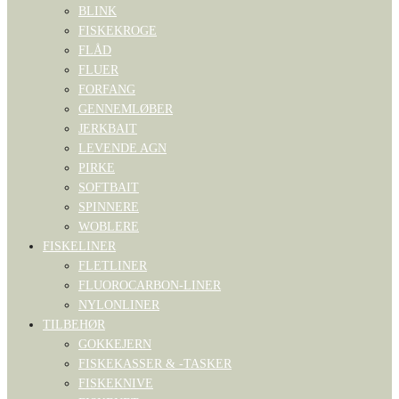
BLINK
FISKEKROGE
FLÅD
FLUER
FORFANG
GENNEMLØBER
JERKBAIT
LEVENDE AGN
PIRKE
SOFTBAIT
SPINNERE
WOBLERE
FISKELINER
FLETLINER
FLUOROCARBON-LINER
NYLONLINER
TILBEHØR
GOKKEJERN
FISKEKASSER & -TASKER
FISKEKNIVE