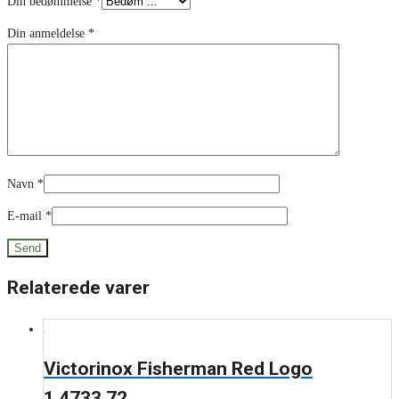
Din bedømmelse
*
Din anmeldelse
*
Navn
*
E-mail
*
Relaterede varer
Victorinox Fisherman Red Logo
1.4733.72