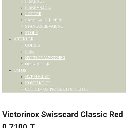
FISKENET
FISKEVÆGTE
LODDER
SAKSE & KLIPPERE
STANGOPBEVARING
STOLE
ARTIKLER
GUIDES
FISK
NYTTIGE VÆKTØJER
OPSKRIFTER
OM OS
HVEM ER VI?
KONTAKT OS
COOKIE- OG PRIVATLIVSPOLITIK
Victorinox Swisscard Classic Red
0.7100.T