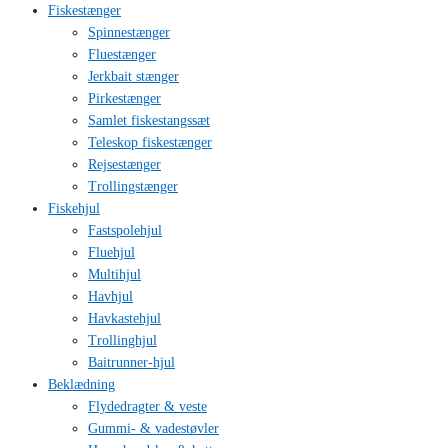
Fiskestænger
Spinnestænger
Fluestænger
Jerkbait stænger
Pirkestænger
Samlet fiskestangssæt
Teleskop fiskestænger
Rejsestænger
Trollingstænger
Fiskehjul
Fastspolehjul
Fluehjul
Multihjul
Havhjul
Havkastehjul
Trollinghjul
Baitrunner-hjul
Beklædning
Flydedragter & veste
Gummi- & vadestøvler