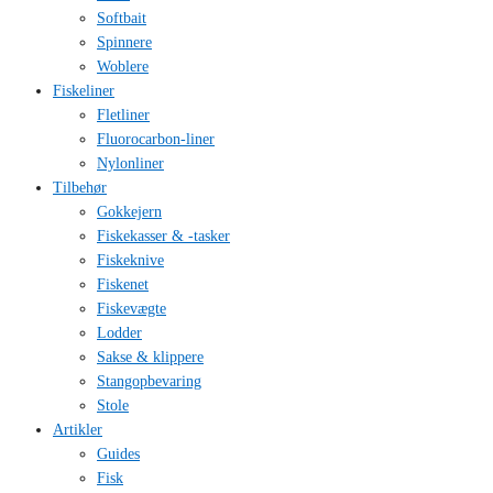
Softbait
Spinnere
Woblere
Fiskeliner
Fletliner
Fluorocarbon-liner
Nylonliner
Tilbehør
Gokkejern
Fiskekasser & -tasker
Fiskeknive
Fiskenet
Fiskevægte
Lodder
Sakse & klippere
Stangopbevaring
Stole
Artikler
Guides
Fisk