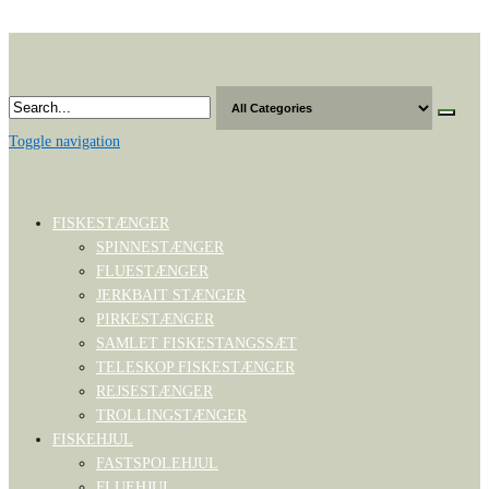
Skip
to
the
content
Toggle navigation
FISKESTÆNGER
SPINNESTÆNGER
FLUESTÆNGER
JERKBAIT STÆNGER
PIRKESTÆNGER
SAMLET FISKESTANGSSÆT
TELESKOP FISKESTÆNGER
REJSESTÆNGER
TROLLINGSTÆNGER
FISKEHJUL
FASTSPOLEHJUL
FLUEHJUL