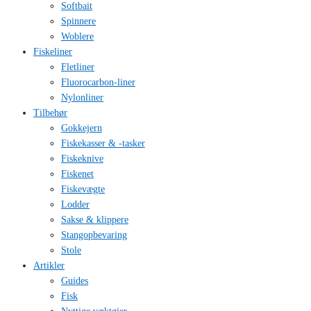
Softbait
Spinnere
Woblere
Fiskeliner
Fletliner
Fluorocarbon-liner
Nylonliner
Tilbehør
Gokkejern
Fiskekasser & -tasker
Fiskeknive
Fiskenet
Fiskevægte
Lodder
Sakse & klippere
Stangopbevaring
Stole
Artikler
Guides
Fisk