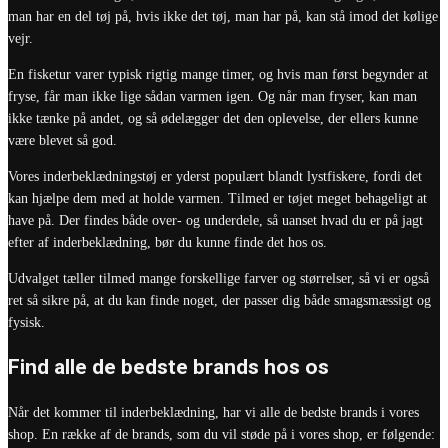
man har en del tøj på, hvis ikke det tøj, man har på, kan stå imod det kølige
vejr.
En fisketur varer typisk rigtig mange timer, og hvis man først begynder at
fryse, får man ikke lige sådan varmen igen. Og når man fryser, kan man
ikke tænke på andet, og så ødelægger det den oplevelse, der ellers kunne
være blevet så god.
Vores inderbeklædningstøj er yderst populært blandt lystfiskere, fordi det
kan hjælpe dem med at holde varmen. Tilmed er tøjet meget behageligt at
have på. Der findes både over- og underdele, så uanset hvad du er på jagt
efter af inderbeklædning, bør du kunne finde det hos os.
Udvalget tæller tilmed mange forskellige farver og størrelser, så vi er også
ret så sikre på, at du kan finde noget, der passer dig både smagsmæssigt og
fysisk.
Find alle de bedste brands hos os
Når det kommer til inderbeklædning, har vi alle de bedste brands i vores
shop. En række af de brands, som du vil støde på i vores shop, er følgende: