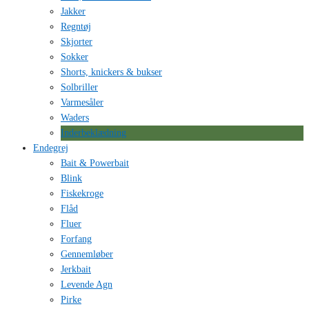
Jakker
Regntøj
Skjorter
Sokker
Shorts, knickers & bukser
Solbriller
Varmesåler
Waders
Inderbeklædning
Endegrej
Bait & Powerbait
Blink
Fiskekroge
Flåd
Fluer
Forfang
Gennemløber
Jerkbait
Levende Agn
Pirke