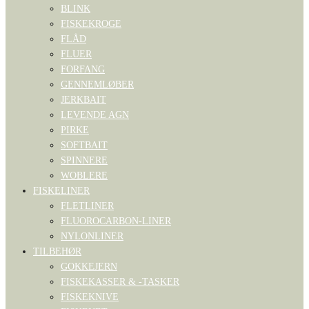
BLINK
FISKEKROGE
FLÅD
FLUER
FORFANG
GENNEMLØBER
JERKBAIT
LEVENDE AGN
PIRKE
SOFTBAIT
SPINNERE
WOBLERE
FISKELINER
FLETLINER
FLUOROCARBON-LINER
NYLONLINER
TILBEHØR
GOKKEJERN
FISKEKASSER & -TASKER
FISKEKNIVE