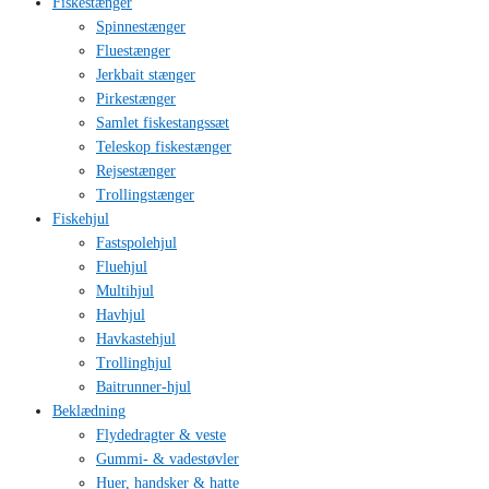
Fiskestænger
Spinnestænger
Fluestænger
Jerkbait stænger
Pirkestænger
Samlet fiskestangssæt
Teleskop fiskestænger
Rejsestænger
Trollingstænger
Fiskehjul
Fastspolehjul
Fluehjul
Multihjul
Havhjul
Havkastehjul
Trollinghjul
Baitrunner-hjul
Beklædning
Flydedragter & veste
Gummi- & vadestøvler
Huer, handsker & hatte