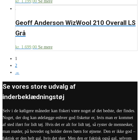
kr.
1.199,00
Se mere
Geoff Anderson WizWool 210 Overall LS
Grå
kr.
1.699,00
Se mere
1
2
→
Se vores store udvalg af
inderbeklædningstøj
Selv i de køligere måneder kan fiskeri være noget af det bedste, der findes.
Noget, der dog kan ødelægge enhver god fisketur er, hvis man er kommet
af sted iført for lidt tøj. Hvis det er alt for lidt tøj, så ryster de mennesker,
man møder, på hovedet og holder deres børn for øjnene. Den er ikke god –
faktisk er den helt gal, hvis det sker. Men den er faktisk også gal, selvom