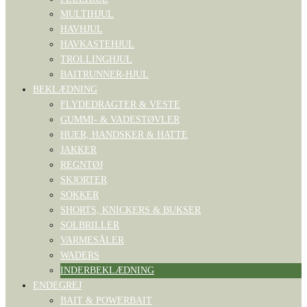
MULTIHJUL
HAVHJUL
HAVKASTEHJUL
TROLLINGHJUL
BAITRUNNER-HJUL
BEKLÆDNING
FLYDEDRAGTER & VESTE
GUMMI- & VADESTØVLER
HUER, HANDSKER & HATTE
JAKKER
REGNTØJ
SKJORTER
SOKKER
SHORTS, KNICKERS & BUKSER
SOLBRILLER
VARMESÅLER
WADERS
INDERBEKLÆDNING
ENDEGREJ
BAIT & POWERBAIT