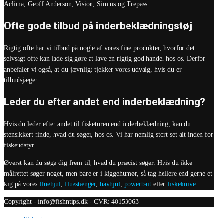
Aclima, Geoff Anderson, Vision, Simms og Trepass.
Ofte gode tilbud på inderbeklædningstøj
Rigtig ofte har vi tilbud på nogle af vores fine produkter, hvorfor det
selvsagt ofte kan lade sig gøre at lave en rigtig god handel hos os. Derfor
anbefaler vi også, at du jævnligt tjekker vores udvalg, hvis du er
tilbudsjæger.
Leder du efter andet end inderbeklædning?
Hvis du leder efter andet til fisketuren end inderbeklædning, kan du
stensikkert finde, hvad du søger, hos os. Vi har nemlig stort set alt inden for
fiskeudstyr.
Øverst kan du søge dig frem til, hvad du præcist søger. Hvis du ikke
målrettet søger noget, men bare er i kiggehumør, så tag hellere end gerne et
kig på vores
fluehjul
,
fluestænger
,
havhjul
,
powerbait
eller
fiskeknive
.
Copyright - info@fishntips.dk - CVR: 40153063