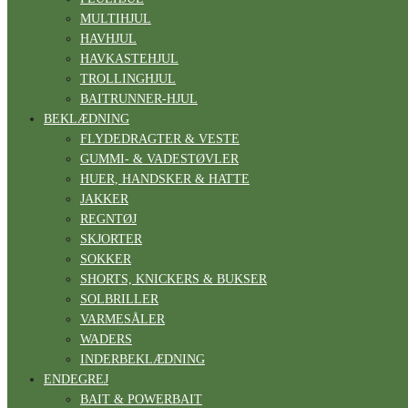
MULTIHJUL
HAVHJUL
HAVKASTEHJUL
TROLLINGHJUL
BAITRUNNER-HJUL
BEKLÆDNING
FLYDEDRAGTER & VESTE
GUMMI- & VADESTØVLER
HUER, HANDSKER & HATTE
JAKKER
REGNTØJ
SKJORTER
SOKKER
SHORTS, KNICKERS & BUKSER
SOLBRILLER
VARMESÅLER
WADERS
INDERBEKLÆDNING
ENDEGREJ
BAIT & POWERBAIT