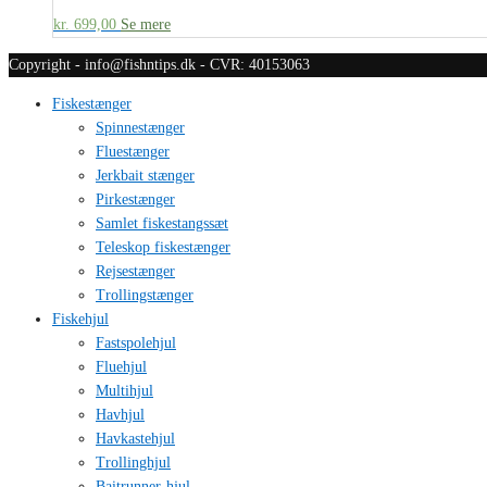
kr.
699,00
Se mere
Copyright - info@fishntips.dk - CVR: 40153063
Fiskestænger
Spinnestænger
Fluestænger
Jerkbait stænger
Pirkestænger
Samlet fiskestangssæt
Teleskop fiskestænger
Rejsestænger
Trollingstænger
Fiskehjul
Fastspolehjul
Fluehjul
Multihjul
Havhjul
Havkastehjul
Trollinghjul
Baitrunner-hjul