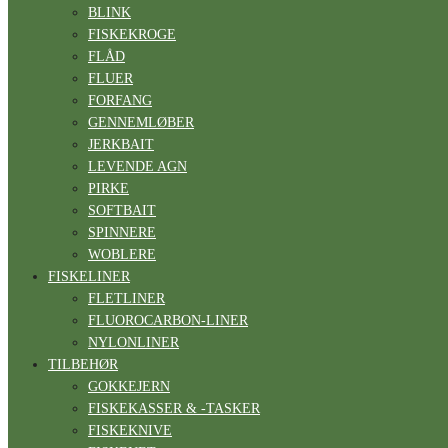
BLINK
FISKEKROGE
FLÅD
FLUER
FORFANG
GENNEMLØBER
JERKBAIT
LEVENDE AGN
PIRKE
SOFTBAIT
SPINNERE
WOBLERE
FISKELINER
FLETLINER
FLUOROCARBON-LINER
NYLONLINER
TILBEHØR
GOKKEJERN
FISKEKASSER & -TASKER
FISKEKNIVE