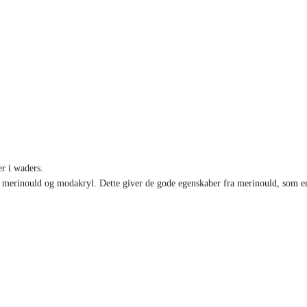
r i waders.
af merinould og modakryl. Dette giver de gode egenskaber fra merinould, som e