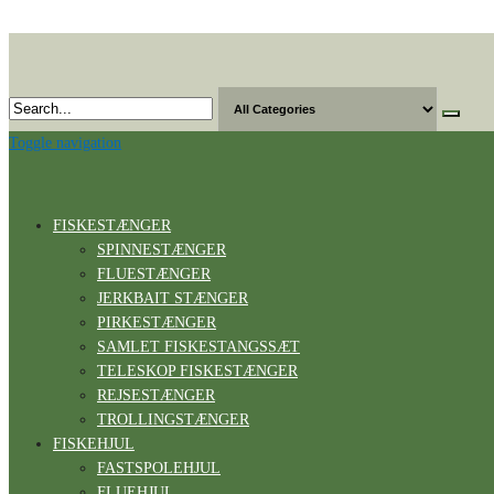
Skip
to
the
content
Toggle navigation
FISKESTÆNGER
SPINNESTÆNGER
FLUESTÆNGER
JERKBAIT STÆNGER
PIRKESTÆNGER
SAMLET FISKESTANGSSÆT
TELESKOP FISKESTÆNGER
REJSESTÆNGER
TROLLINGSTÆNGER
FISKEHJUL
FASTSPOLEHJUL
FLUEHJUL