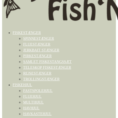
FISKESTÆNGER
SPINNESTÆNGER
FLUESTÆNGER
JERKBAIT STÆNGER
PIRKESTÆNGER
SAMLET FISKESTANGSSÆT
TELESKOP FISKESTÆNGER
REJSESTÆNGER
TROLLINGSTÆNGER
FISKEHJUL
FASTSPOLEHJUL
FLUEHJUL
MULTIHJUL
HAVHJUL
HAVKASTEHJUL