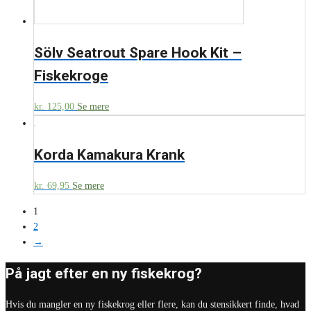
Sölv Seatrout Spare Hook Kit –
Fiskekroge
kr.
125,00
Se mere
Korda Kamakura Krank
kr.
69,95
Se mere
1
2
→
På jagt efter en ny fiskekrog?
Hvis du mangler en ny fiskekrog eller flere, kan du stensikkert finde, hvad