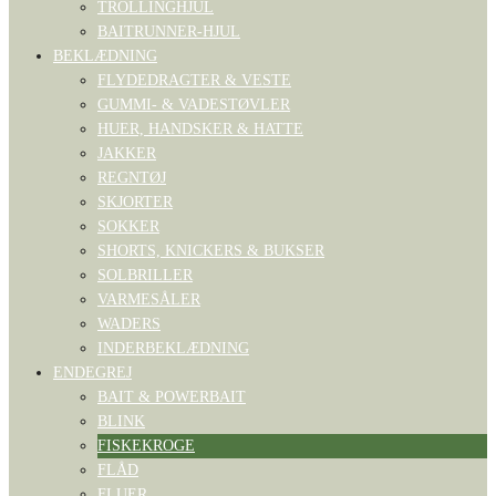
TROLLINGHJUL
BAITRUNNER-HJUL
BEKLÆDNING
FLYDEDRAGTER & VESTE
GUMMI- & VADESTØVLER
HUER, HANDSKER & HATTE
JAKKER
REGNTØJ
SKJORTER
SOKKER
SHORTS, KNICKERS & BUKSER
SOLBRILLER
VARMESÅLER
WADERS
INDERBEKLÆDNING
ENDEGREJ
BAIT & POWERBAIT
BLINK
FISKEKROGE
FLÅD
FLUER