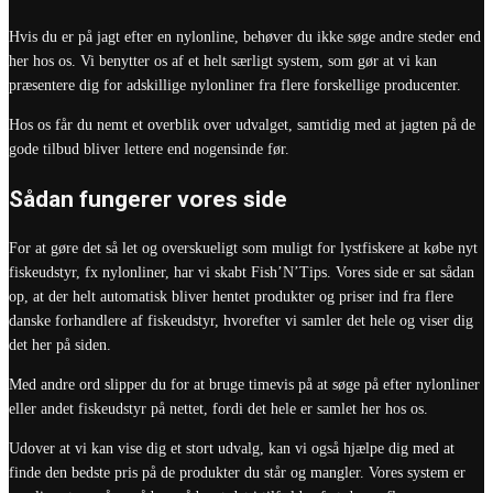
Hvis du er på jagt efter en nylonline, behøver du ikke søge andre steder end
her hos os. Vi benytter os af et helt særligt system, som gør at vi kan
præsentere dig for adskillige nylonliner fra flere forskellige producenter.
Hos os får du nemt et overblik over udvalget, samtidig med at jagten på de
gode tilbud bliver lettere end nogensinde før.
Sådan fungerer vores side
For at gøre det så let og overskueligt som muligt for lystfiskere at købe nyt
fiskeudstyr, fx nylonliner, har vi skabt Fish’N’Tips. Vores side er sat sådan
op, at der helt automatisk bliver hentet produkter og priser ind fra flere
danske forhandlere af fiskeudstyr, hvorefter vi samler det hele og viser dig
det her på siden.
Med andre ord slipper du for at bruge timevis på at søge på efter nylonliner
eller andet fiskeudstyr på nettet, fordi det hele er samlet her hos os.
Udover at vi kan vise dig et stort udvalg, kan vi også hjælpe dig med at
finde den bedste pris på de produkter du står og mangler. Vores system er