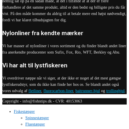
nemlig sat op på en sådan måde, at det i tilfælde af at der er flere
forhandlere af det samme produkt, altid er den bedst og billigste pris du får
vist. På den måde kommer du aldrig til at betale mere end højst nødvendigt,
fordi vi har klaret tilbudsjagten for dig.
Nylonliner fra kendte mærker
Vi har masser af nylonliner i vores sortiment og du finder blandt andet liner
fra anerkendte producenter som Sufix, Fox, Rio, WFT, Berkley og Abu.
Vi har alt til lystfiskeren
Vi overdriver næppe når vi siger, at der ikke er noget af det mest gængse
lystfiskerudstyr, som du ikke kan finde her hos os. Se blandt andet også
vores udvalg af
fletliner
,
fluorocarbon-liner
,
baitrunner-hjul
og
trollinghjul
.
Copyright - info@fishntips.dk - CVR: 40153063
Fiskestænger
Spinnestænger
Fluestænger