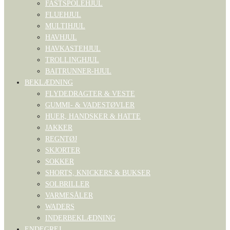
FASTSPOLEHJUL
FLUEHJUL
MULTIHJUL
HAVHJUL
HAVKASTEHJUL
TROLLINGHJUL
BAITRUNNER-HJUL
BEKLÆDNING
FLYDEDRAGTER & VESTE
GUMMI- & VADESTØVLER
HUER, HANDSKER & HATTE
JAKKER
REGNTØJ
SKJORTER
SOKKER
SHORTS, KNICKERS & BUKSER
SOLBRILLER
VARMESÅLER
WADERS
INDERBEKLÆDNING
ENDEGREJ