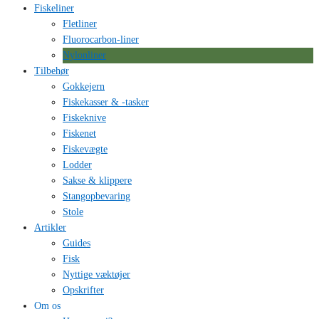
Fiskeliner
Fletliner
Fluorocarbon-liner
Nylonliner
Tilbehør
Gokkejern
Fiskekasser & -tasker
Fiskeknive
Fiskenet
Fiskevægte
Lodder
Sakse & klippere
Stangopbevaring
Stole
Artikler
Guides
Fisk
Nyttige væktøjer
Opskrifter
Om os