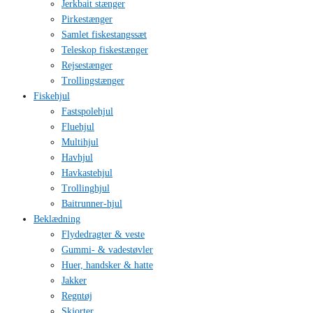
Jerkbait stænger
Pirkestænger
Samlet fiskestangssæt
Teleskop fiskestænger
Rejsestænger
Trollingstænger
Fiskehjul
Fastspolehjul
Fluehjul
Multihjul
Havhjul
Havkastehjul
Trollinghjul
Baitrunner-hjul
Beklædning
Flydedragter & veste
Gummi- & vadestøvler
Huer, handsker & hatte
Jakker
Regntøj
Skjorter