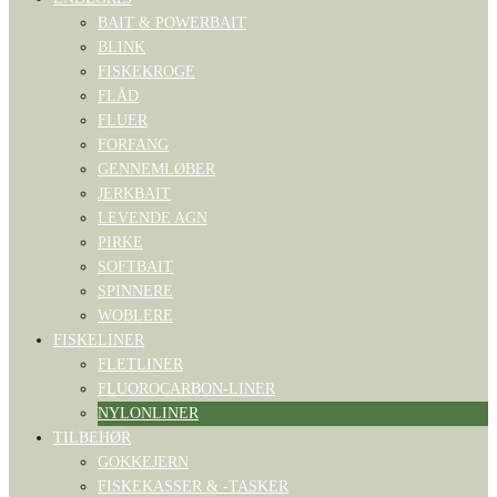
BAIT & POWERBAIT
BLINK
FISKEKROGE
FLÅD
FLUER
FORFANG
GENNEMLØBER
JERKBAIT
LEVENDE AGN
PIRKE
SOFTBAIT
SPINNERE
WOBLERE
FISKELINER
FLETLINER
FLUOROCARBON-LINER
NYLONLINER
TILBEHØR
GOKKEJERN
FISKEKASSER & -TASKER