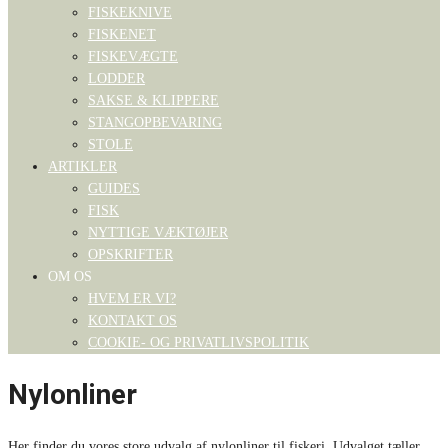
FISKEKNIVE
FISKENET
FISKEVÆGTE
LODDER
SAKSE & KLIPPERE
STANGOPBEVARING
STOLE
ARTIKLER
GUIDES
FISK
NYTTIGE VÆKTØJER
OPSKRIFTER
OM OS
HVEM ER VI?
KONTAKT OS
COOKIE- OG PRIVATLIVSPOLITIK
Nylonliner
Her finder du vores store udvalg af nylonliner til fiskeri. Udvalget tæller