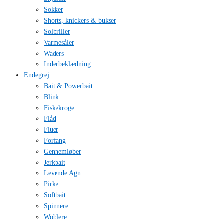
Sokker
Shorts, knickers & bukser
Solbriller
Varmesåler
Waders
Inderbeklædning
Endegrej
Bait & Powerbait
Blink
Fiskekroge
Flåd
Fluer
Forfang
Gennemløber
Jerkbait
Levende Agn
Pirke
Softbait
Spinnere
Woblere