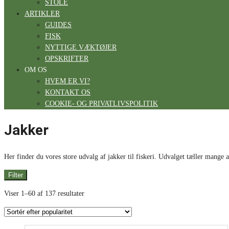
STOLE
ARTIKLER
GUIDES
FISK
NYTTIGE VÆKTØJER
OPSKRIFTER
OM OS
HVEM ER VI?
KONTAKT OS
COOKIE- OG PRIVATLIVSPOLITIK
Jakker
Her finder du vores store udvalg af jakker til fiskeri. Udvalget tæller mange a
Filter
Viser 1–60 af 137 resultater