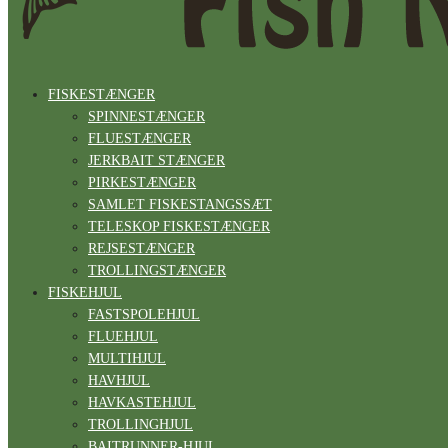
FISKESTÆNGER
SPINNESTÆNGER
FLUESTÆNGER
JERKBAIT STÆNGER
PIRKESTÆNGER
SAMLET FISKESTANGSSÆT
TELESKOP FISKESTÆNGER
REJSESTÆNGER
TROLLINGSTÆNGER
FISKEHJUL
FASTSPOLEHJUL
FLUEHJUL
MULTIHJUL
HAVHJUL
HAVKASTEHJUL
TROLLINGHJUL
BAITRUNNER-HJUL