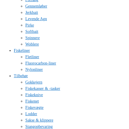
Gennemløber
Jerkbait
Levende Agn
Pirke
Softbait
Spinnere
Woblere
Fiskeliner
Fletliner
Fluorocarbon-liner
Nylonliner
Tilbehør
Gokkejern
Fiskekasser & -tasker
Fiskeknive
Fiskenet
Fiskevægte
Lodder
Sakse & klippere
Stangopbevaring