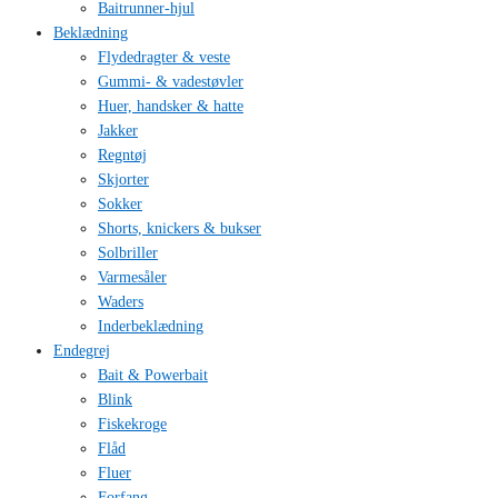
Baitrunner-hjul
Beklædning
Flydedragter & veste
Gummi- & vadestøvler
Huer, handsker & hatte
Jakker
Regntøj
Skjorter
Sokker
Shorts, knickers & bukser
Solbriller
Varmesåler
Waders
Inderbeklædning
Endegrej
Bait & Powerbait
Blink
Fiskekroge
Flåd
Fluer
Forfang