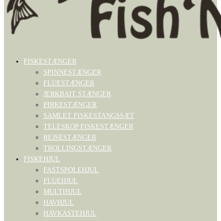
FISKESTÆNGER
SPINNESTÆNGER
FLUESTÆNGER
JERKBAIT STÆNGER
PIRKESTÆNGER
SAMLET FISKESTANGSSÆT
TELESKOP FISKESTÆNGER
REJSESTÆNGER
TROLLINGSTÆNGER
FISKEHJUL
FASTSPOLEHJUL
FLUEHJUL
MULTIHJUL
HAVHJUL
HAVKASTEHJUL