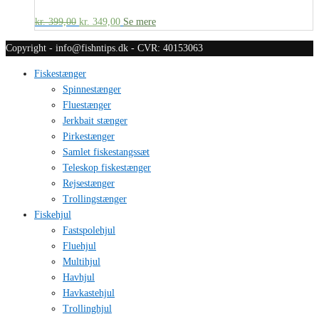
kr.
399,00
kr.
349,00
Se mere
Copyright - info@fishntips.dk - CVR: 40153063
Fiskestænger
Spinnestænger
Fluestænger
Jerkbait stænger
Pirkestænger
Samlet fiskestangssæt
Teleskop fiskestænger
Rejsestænger
Trollingstænger
Fiskehjul
Fastspolehjul
Fluehjul
Multihjul
Havhjul
Havkastehjul
Trollinghjul