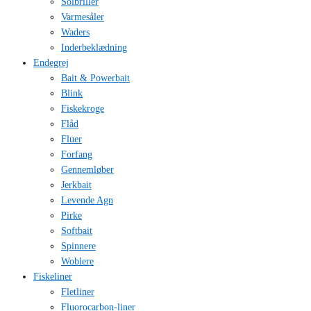
Solbriller
Varmesåler
Waders
Inderbeklædning
Endegrej
Bait & Powerbait
Blink
Fiskekroge
Flåd
Fluer
Forfang
Gennemløber
Jerkbait
Levende Agn
Pirke
Softbait
Spinnere
Woblere
Fiskeliner
Fletliner
Fluorocarbon-liner