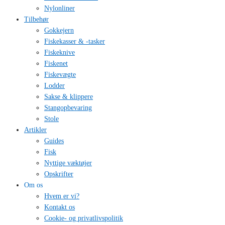
Nylonliner
Tilbehør
Gokkejern
Fiskekasser & -tasker
Fiskeknive
Fiskenet
Fiskevægte
Lodder
Sakse & klippere
Stangopbevaring
Stole
Artikler
Guides
Fisk
Nyttige væktøjer
Opskrifter
Om os
Hvem er vi?
Kontakt os
Cookie- og privatlivspolitik