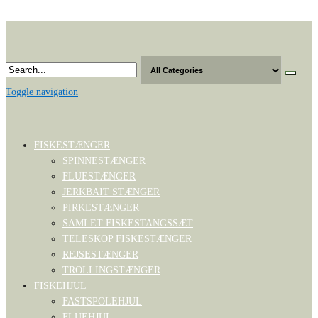
Skip
to
the
content
Toggle navigation
FISKESTÆNGER
SPINNESTÆNGER
FLUESTÆNGER
JERKBAIT STÆNGER
PIRKESTÆNGER
SAMLET FISKESTANGSSÆT
TELESKOP FISKESTÆNGER
REJSESTÆNGER
TROLLINGSTÆNGER
FISKEHJUL
FASTSPOLEHJUL
FLUEHJUL