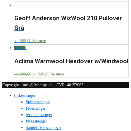
Geoff Anderson WizWool 210 Pullover
Grå
kr.
999,00
Se mere
Tilbud
Aclima Warmwool Headover w/Windwool
kr.
399,00
kr.
349,00
Se mere
Copyright - info@fishntips.dk - CVR: 40153063
Fiskestænger
Spinnestænger
Fluestænger
Jerkbait stænger
Pirkestænger
Samlet fiskestangssæt