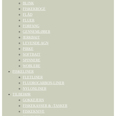
BLINK
FISKEKROGE
FLÅD
FLUER
FORFANG
GENNEMLØBER
JERKBAIT
LEVENDE AGN
PIRKE
SOFTBAIT
SPINNERE
WOBLERE
FISKELINER
FLETLINER
FLUOROCARBON-LINER
NYLONLINER
TILBEHØR
GOKKEJERN
FISKEKASSER & -TASKER
FISKEKNIVE