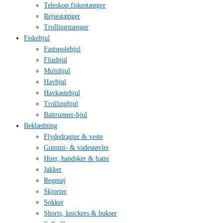
Teleskop fiskestænger
Rejsestænger
Trollingstænger
Fiskehjul
Fastspolehjul
Fluehjul
Multihjul
Havhjul
Havkastehjul
Trollinghjul
Baitrunner-hjul
Beklædning
Flydedragter & veste
Gummi- & vadestøvler
Huer, handsker & hatte
Jakker
Regntøj
Skjorter
Sokker
Shorts, knickers & bukser