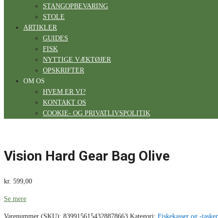
STANGOPBEVARING
STOLE
ARTIKLER
GUIDES
FISK
NYTTIGE VÆKTØJER
OPSKRIFTER
OM OS
HVEM ER VI?
KONTAKT OS
COOKIE- OG PRIVATLIVSPOLITIK
Vision Hard Gear Bag Olive
kr.
599,00
Se mere
Varenummer (SKU):
8399156154328878663
Kategori:
Fiskekasser og -tasker