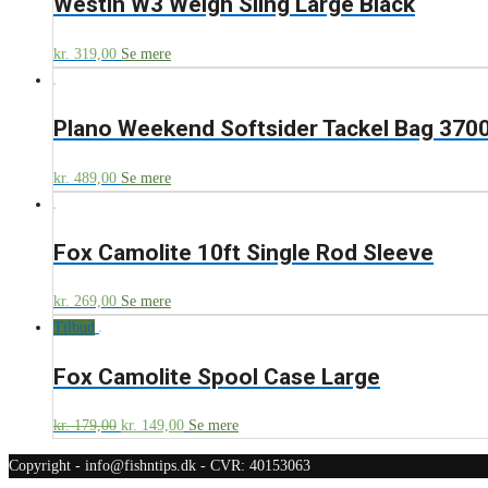
Westin W3 Weigh Sling Large Black
kr.
319,00
Se mere
Plano Weekend Softsider Tackel Bag 3700
kr.
489,00
Se mere
Fox Camolite 10ft Single Rod Sleeve
kr.
269,00
Se mere
Tilbud
Fox Camolite Spool Case Large
kr.
179,00
kr.
149,00
Se mere
Copyright - info@fishntips.dk - CVR: 40153063