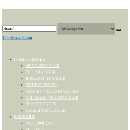
Skip
to
the
content
Toggle navigation
FISKESTÆNGER
SPINNESTÆNGER
FLUESTÆNGER
JERKBAIT STÆNGER
PIRKESTÆNGER
SAMLET FISKESTANGSSÆT
TELESKOP FISKESTÆNGER
REJSESTÆNGER
TROLLINGSTÆNGER
FISKEHJUL
FASTSPOLEHJUL
FLUEHJUL