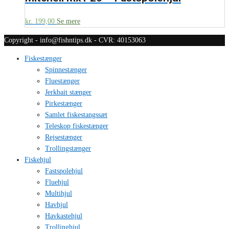
kr.
199,00
Se mere
Copyright - info@fishntips.dk - CVR: 40153063
Fiskestænger
Spinnestænger
Fluestænger
Jerkbait stænger
Pirkestænger
Samlet fiskestangssæt
Teleskop fiskestænger
Rejsestænger
Trollingstænger
Fiskehjul
Fastspolehjul
Fluehjul
Multihjul
Havhjul
Havkastehjul
Trollinghjul