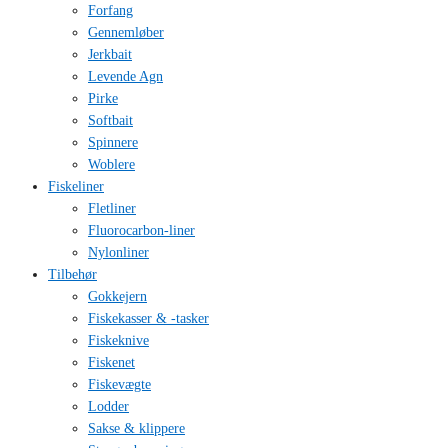
Forfang
Gennemløber
Jerkbait
Levende Agn
Pirke
Softbait
Spinnere
Woblere
Fiskeliner
Fletliner
Fluorocarbon-liner
Nylonliner
Tilbehør
Gokkejern
Fiskekasser & -tasker
Fiskeknive
Fiskenet
Fiskevægte
Lodder
Sakse & klippere