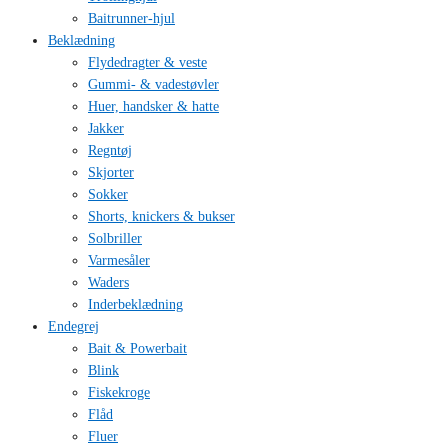
Baitrunner-hjul
Beklædning
Flydedragter & veste
Gummi- & vadestøvler
Huer, handsker & hatte
Jakker
Regntøj
Skjorter
Sokker
Shorts, knickers & bukser
Solbriller
Varmesåler
Waders
Inderbeklædning
Endegrej
Bait & Powerbait
Blink
Fiskekroge
Flåd
Fluer