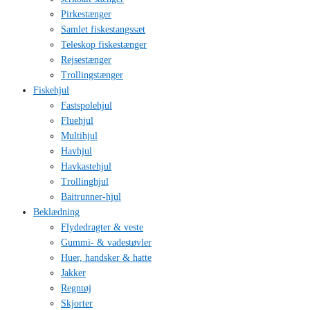
Pirkestænger
Samlet fiskestangssæt
Teleskop fiskestænger
Rejsestænger
Trollingstænger
Fiskehjul
Fastspolehjul
Fluehjul
Multihjul
Havhjul
Havkastehjul
Trollinghjul
Baitrunner-hjul
Beklædning
Flydedragter & veste
Gummi- & vadestøvler
Huer, handsker & hatte
Jakker
Regntøj
Skjorter