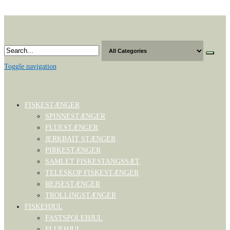
Skip
to
the
content
Toggle navigation
FISKESTÆNGER
SPINNESTÆNGER
FLUESTÆNGER
JERKBAIT STÆNGER
PIRKESTÆNGER
SAMLET FISKESTANGSSÆT
TELESKOP FISKESTÆNGER
REJSESTÆNGER
TROLLINGSTÆNGER
FISKEHJUL
FASTSPOLEHJUL
FLUEHJUL