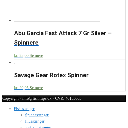
Abu Garcia Fast Attack 7 Gr Silver –
Spinnere
kr.
25,00
Se mere
Savage Gear Rotex Spinner
kr.
29,95
Se mere
Copyright - info@fishntips.dk - CVR: 40153063
Fiskestænger
Spinnestænger
Fluestænger
Jerkbait stænger