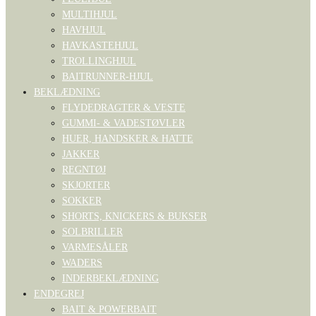
MULTIHJUL
HAVHJUL
HAVKASTEHJUL
TROLLINGHJUL
BAITRUNNER-HJUL
BEKLÆDNING
FLYDEDRAGTER & VESTE
GUMMI- & VADESTØVLER
HUER, HANDSKER & HATTE
JAKKER
REGNTØJ
SKJORTER
SOKKER
SHORTS, KNICKERS & BUKSER
SOLBRILLER
VARMESÅLER
WADERS
INDERBEKLÆDNING
ENDEGREJ
BAIT & POWERBAIT