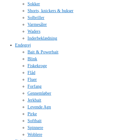
Sokker
Shorts, knickers & bukser
Solbriller
Varmesåler
Waders
Inderbeklædning
Endegrej
Bait & Powerbait
Blink
Fiskekroge
Flåd
Fluer
Forfang
Gennemløber
Jerkbait
Levende Agn
Pirke
Softbait
Spinnere
Woblere