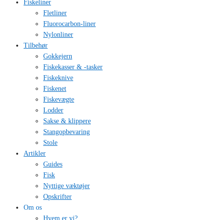
Fiskeliner
Fletliner
Fluorocarbon-liner
Nylonliner
Tilbehør
Gokkejern
Fiskekasser & -tasker
Fiskeknive
Fiskenet
Fiskevægte
Lodder
Sakse & klippere
Stangopbevaring
Stole
Artikler
Guides
Fisk
Nyttige væktøjer
Opskrifter
Om os
Hvem er vi?