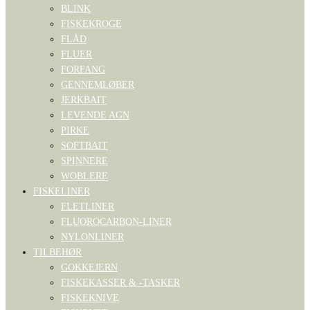
BLINK
FISKEKROGE
FLÅD
FLUER
FORFANG
GENNEMLØBER
JERKBAIT
LEVENDE AGN
PIRKE
SOFTBAIT
SPINNERE
WOBLERE
FISKELINER
FLETLINER
FLUOROCARBON-LINER
NYLONLINER
TILBEHØR
GOKKEJERN
FISKEKASSER & -TASKER
FISKEKNIVE