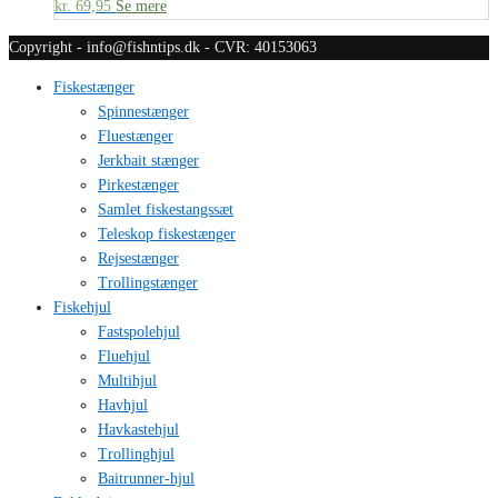
kr.
69,95
Se mere
Copyright - info@fishntips.dk - CVR: 40153063
Fiskestænger
Spinnestænger
Fluestænger
Jerkbait stænger
Pirkestænger
Samlet fiskestangssæt
Teleskop fiskestænger
Rejsestænger
Trollingstænger
Fiskehjul
Fastspolehjul
Fluehjul
Multihjul
Havhjul
Havkastehjul
Trollinghjul
Baitrunner-hjul