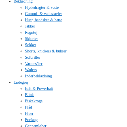
Beklædning
Flydedragter & veste
Gummi- & vadestøvler
Huer, handsker & hatte
Jakker
Regntøj
Skjorter
Sokker
Shorts, knickers & bukser
Solbriller
Varmesåler
Waders
Inderbeklædning
Endegrej
Bait & Powerbait
Blink
Fiskekroge
Flåd
Fluer
Forfang
Gennemløber