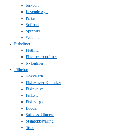
Jerkbait
Levende Agn
Pirke
Softbait
Spinnere
Woblere
Fiskeliner
Fletliner
Fluorocarbon-liner
Nylonliner
Tilbehør
Gokkejern
Fiskekasser & -tasker
Fiskeknive
Fiskenet
Fiskevægte
Lodder
Sakse & klippere
Stangopbevaring
Stole