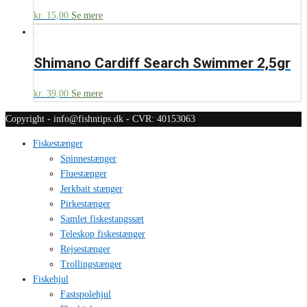
kr.
15,00
Se mere
Shimano Cardiff Search Swimmer 2,5gr
kr.
39,00
Se mere
Copyright - info@fishntips.dk - CVR: 40153063
Fiskestænger
Spinnestænger
Fluestænger
Jerkbait stænger
Pirkestænger
Samlet fiskestangssæt
Teleskop fiskestænger
Rejsestænger
Trollingstænger
Fiskehjul
Fastspolehjul