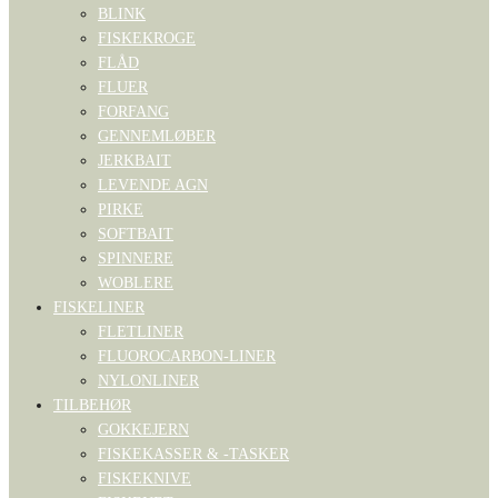
BLINK
FISKEKROGE
FLÅD
FLUER
FORFANG
GENNEMLØBER
JERKBAIT
LEVENDE AGN
PIRKE
SOFTBAIT
SPINNERE
WOBLERE
FISKELINER
FLETLINER
FLUOROCARBON-LINER
NYLONLINER
TILBEHØR
GOKKEJERN
FISKEKASSER & -TASKER
FISKEKNIVE