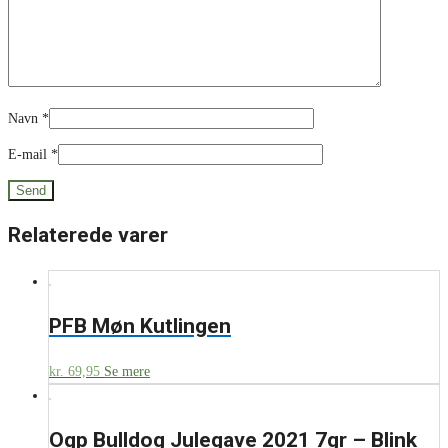
Navn
*
E-mail
*
Relaterede varer
PFB Møn Kutlingen
kr.
69,95
Se mere
Ogp Bulldog Julegave 2021 7gr – Blink