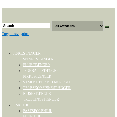
Skip
to
the
content
Toggle navigation
FISKESTÆNGER
SPINNESTÆNGER
FLUESTÆNGER
JERKBAIT STÆNGER
PIRKESTÆNGER
SAMLET FISKESTANGSSÆT
TELESKOP FISKESTÆNGER
REJSESTÆNGER
TROLLINGSTÆNGER
FISKEHJUL
FASTSPOLEHJUL
FLUEHJUL