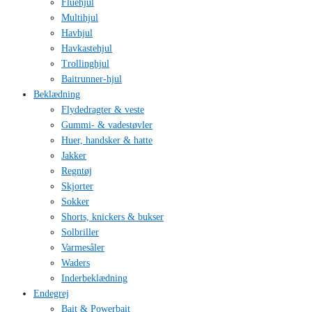
Fluehjul
Multihjul
Havhjul
Havkastehjul
Trollinghjul
Baitrunner-hjul
Beklædning
Flydedragter & veste
Gummi- & vadestøvler
Huer, handsker & hatte
Jakker
Regntøj
Skjorter
Sokker
Shorts, knickers & bukser
Solbriller
Varmesåler
Waders
Inderbeklædning
Endegrej
Bait & Powerbait