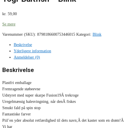
kr.
59,00
Se mere
Varenummer (SKU):
8798186600753446015
Kategori:
Blink
Beskrivelse
Yderligere information
Anmeldelser (0)
Beskrivelse
Plastfri emballage
Fremragende støbeevne
Udstyret med super skarpe Fusion19Â trekroge
Uregelmæssig halesvingning, når denÂ fiskes
Smukt fald på spin stop
Fantastiske farver
Piil’en yder absolut retfærdighed til dets navn;Â det kaster som en drøm!Â
Vi har