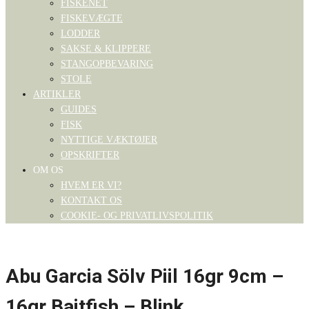
FISKENET
FISKEVÆGTE
LODDER
SAKSE & KLIPPERE
STANGOPBEVARING
STOLE
ARTIKLER
GUIDES
FISK
NYTTIGE VÆKTØJER
OPSKRIFTER
OM OS
HVEM ER VI?
KONTAKT OS
COOKIE- OG PRIVATLIVSPOLITIK
Abu Garcia Sölv Piil 16gr 9cm –
16gr Baitfish – Blink