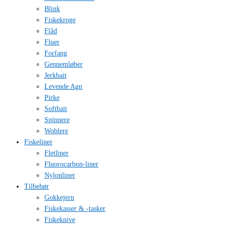
Blink
Fiskekroge
Flåd
Fluer
Forfang
Gennemløber
Jerkbait
Levende Agn
Pirke
Softbait
Spinnere
Woblere
Fiskeliner
Fletliner
Fluorocarbon-liner
Nylonliner
Tilbehør
Gokkejern
Fiskekasser & -tasker
Fiskeknive