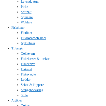
Levende Agn
Pirke
Softbait
Spinnere
Woblere
Fiskeliner
Fletliner
Fluorocarbon-liner
Nylonliner
Tilbehør
Gokkejern
Fiskekasser & -tasker
Fiskeknive
Fiskenet
Fiskevægte
Lodder
Sakse & klippere
Stangopbevaring
Stole
Artikler
Guides