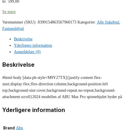
kr.
599,00
Se mere
Varenummer (SKU):
8399154863567960173
Kategorier:
Alle fiskehjul
,
Fastspolehjul
Beskrivelse
Yderligere information
Anmeldelser (0)
Beskrivelse
#html-body [data-pb-style=M9Y27TX]{justify-content:flex-
start;display:flex;flex-direction:column;background-position:left
top;background-size:cover;background-repeat:no-repeat;background-
attachment:scroll}2024 modellen af ABU Max Pro spinnehjulet byder på
Yderligere information
Brand
Abu