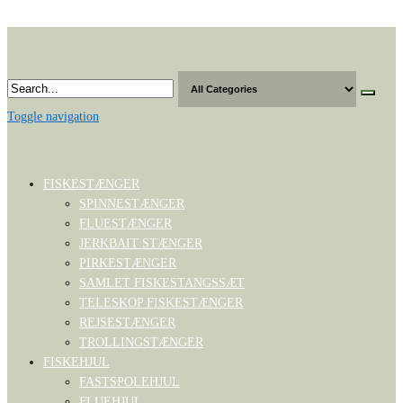
Skip
to
the
content
Toggle navigation
FISKESTÆNGER
SPINNESTÆNGER
FLUESTÆNGER
JERKBAIT STÆNGER
PIRKESTÆNGER
SAMLET FISKESTANGSSÆT
TELESKOP FISKESTÆNGER
REJSESTÆNGER
TROLLINGSTÆNGER
FISKEHJUL
FASTSPOLEHJUL
FLUEHJUL