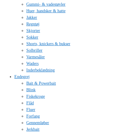
Gummi- & vadestøvler
Huer, handsker & hatte
Jakker
Regntøj
Skjorter
Sokker
Shorts, knickers & bukser
Solbriller
Varmesåler
Waders
Inderbeklædning
Endegrej
Bait & Powerbait
Blink
Fiskekroge
Flåd
Fluer
Forfang
Gennemløber
Jerkbait