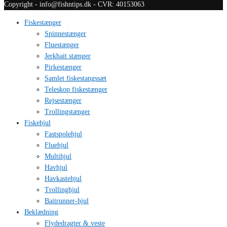
Copyright - info@fishntips.dk - CVR: 40153063
Fiskestænger
Spinnestænger
Fluestænger
Jerkbait stænger
Pirkestænger
Samlet fiskestangssæt
Teleskop fiskestænger
Rejsestænger
Trollingstænger
Fiskehjul
Fastspolehjul
Fluehjul
Multihjul
Havhjul
Havkastehjul
Trollinghjul
Baitrunner-hjul
Beklædning
Flydedragter & veste