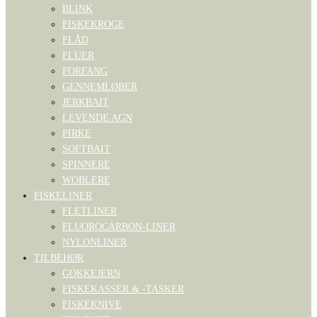
BLINK
FISKEKROGE
FLÅD
FLUER
FORFANG
GENNEMLØBER
JERKBAIT
LEVENDE AGN
PIRKE
SOFTBAIT
SPINNERE
WOBLERE
FISKELINER
FLETLINER
FLUOROCARBON-LINER
NYLONLINER
TILBEHØR
GOKKEJERN
FISKEKASSER & -TASKER
FISKEKNIVE