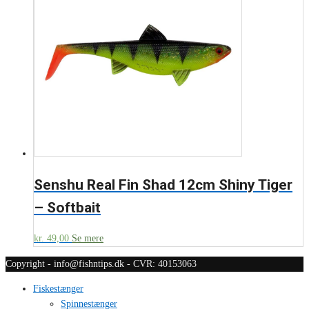
Senshu Real Fin Shad 12cm Shiny Tiger
– Softbait
kr.
49,00
Se mere
Copyright - info@fishntips.dk - CVR: 40153063
Fiskestænger
Spinnestænger