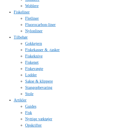
Woblere
Fiskeliner
Fletliner
Fluorocarbon-liner
Nylonliner
Tilbehør
Gokkejern
Fiskekasser & -tasker
Fiskeknive
Fiskenet
Fiskevægte
Lodder
Sakse & klippere
Stangopbevaring
Stole
Artikler
Guides
Fisk
Nyttige væktøjer
Opskrifter