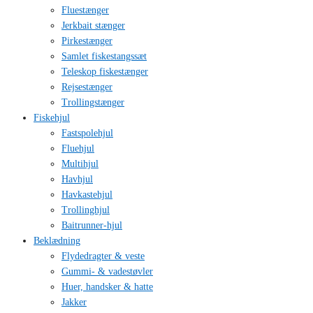
Fluestænger
Jerkbait stænger
Pirkestænger
Samlet fiskestangssæt
Teleskop fiskestænger
Rejsestænger
Trollingstænger
Fiskehjul
Fastspolehjul
Fluehjul
Multihjul
Havhjul
Havkastehjul
Trollinghjul
Baitrunner-hjul
Beklædning
Flydedragter & veste
Gummi- & vadestøvler
Huer, handsker & hatte
Jakker