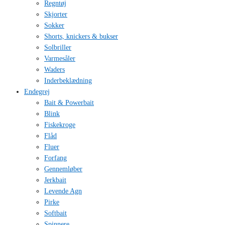
Regntøj
Skjorter
Sokker
Shorts, knickers & bukser
Solbriller
Varmesåler
Waders
Inderbeklædning
Endegrej
Bait & Powerbait
Blink
Fiskekroge
Flåd
Fluer
Forfang
Gennemløber
Jerkbait
Levende Agn
Pirke
Softbait
Spinnere