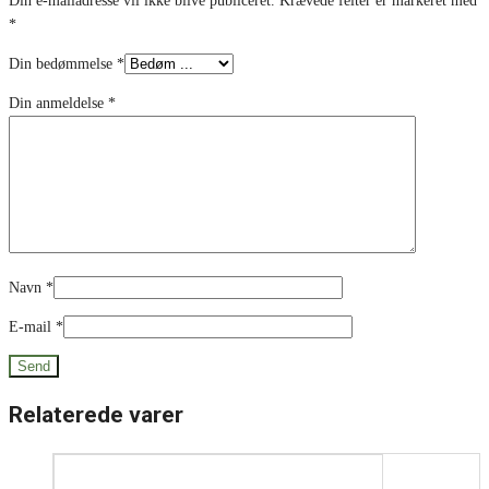
Din e-mailadresse vil ikke blive publiceret.
Krævede felter er markeret med
*
Din bedømmelse
*
Din anmeldelse
*
Navn
*
E-mail
*
Relaterede varer