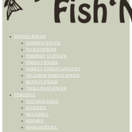
FISKESTÆNGER
SPINNESTÆNGER
FLUESTÆNGER
JERKBAIT STÆNGER
PIRKESTÆNGER
SAMLET FISKESTANGSSÆT
TELESKOP FISKESTÆNGER
REJSESTÆNGER
TROLLINGSTÆNGER
FISKEHJUL
FASTSPOLEHJUL
FLUEHJUL
MULTIHJUL
HAVHJUL
HAVKASTEHJUL