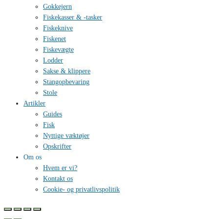
Gokkejern
Fiskekasser & -tasker
Fiskeknive
Fiskenet
Fiskevægte
Lodder
Sakse & klippere
Stangopbevaring
Stole
Artikler
Guides
Fisk
Nyttige væktøjer
Opskrifter
Om os
Hvem er vi?
Kontakt os
Cookie- og privatlivspolitik