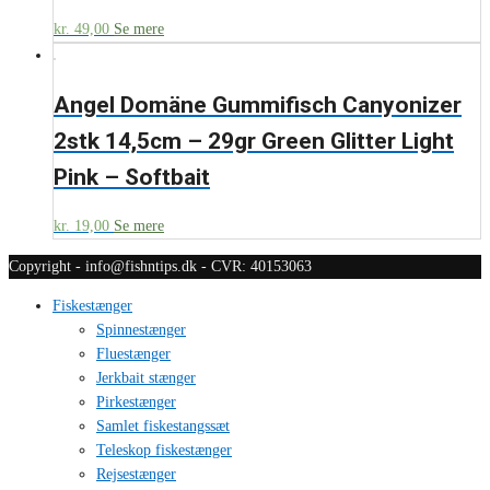
kr.
49,00
Se mere
Angel Domäne Gummifisch Canyonizer
2stk 14,5cm – 29gr Green Glitter Light
Pink – Softbait
kr.
19,00
Se mere
Copyright - info@fishntips.dk - CVR: 40153063
Fiskestænger
Spinnestænger
Fluestænger
Jerkbait stænger
Pirkestænger
Samlet fiskestangssæt
Teleskop fiskestænger
Rejsestænger