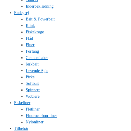
Inderbeklædning
Endegrej
Bait & Powerbait
Blink
Fiskekroge
Flåd
Fluer
Forfang
Gennemløber
Jerkbait
Levende Agn
Pirke
Softbait
Spinnere
Woblere
Fiskeliner
Fletliner
Fluorocarbon-liner
Nylonliner
Tilbehør