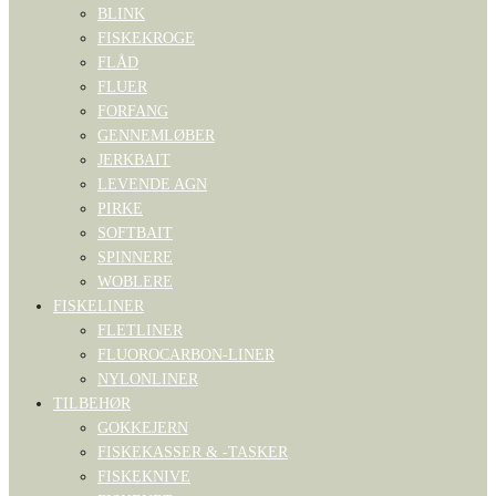
BLINK
FISKEKROGE
FLÅD
FLUER
FORFANG
GENNEMLØBER
JERKBAIT
LEVENDE AGN
PIRKE
SOFTBAIT
SPINNERE
WOBLERE
FISKELINER
FLETLINER
FLUOROCARBON-LINER
NYLONLINER
TILBEHØR
GOKKEJERN
FISKEKASSER & -TASKER
FISKEKNIVE