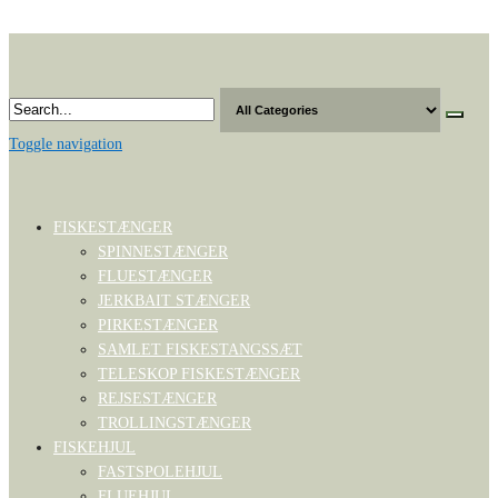
Skip
to
the
content
Toggle navigation
FISKESTÆNGER
SPINNESTÆNGER
FLUESTÆNGER
JERKBAIT STÆNGER
PIRKESTÆNGER
SAMLET FISKESTANGSSÆT
TELESKOP FISKESTÆNGER
REJSESTÆNGER
TROLLINGSTÆNGER
FISKEHJUL
FASTSPOLEHJUL
FLUEHJUL