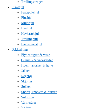
Trollingstænger
Fiskehjul
Fastspolehjul
Fluehjul
Multihjul
Havhjul
Havkastehjul
Trollinghjul
Baitrunner-hjul
Beklædning
Flydedragter & veste
Gummi- & vadestøvler
Huer, handsker & hatte
Jakker
Regntøj
Skjorter
Sokker
Shorts, knickers & bukser
Solbriller
Varmesåler
Waders