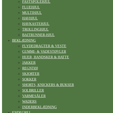
FASTSPOLEHJUL
FLUEHJUL
MULTIHJUL
HAVHJUL
HAVKASTEHJUL
TROLLINGHJUL
BAITRUNNER-HJUL
BEKLÆDNING
FLYDEDRAGTER & VESTE
GUMMI- & VADESTØVLER
HUER, HANDSKER & HATTE
JAKKER
REGNTØJ
SKJORTER
SOKKER
SHORTS, KNICKERS & BUKSER
SOLBRILLER
VARMESÅLER
WADERS
INDERBEKLÆDNING
ENDEGREJ