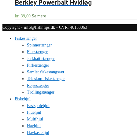
Berkley Powerbait Hvidløg
kr.
39,00
Se mere
Copyright - info@fishntips.dk - CVR: 40153063
Fiskestænger
Spinnestænger
Fluestænger
Jerkbait stænger
Pirkestænger
Samlet fiskestangssæt
Teleskop fiskestænger
Rejsestænger
Trollingstænger
Fiskehjul
Fastspolehjul
Fluehjul
Multihjul
Havhjul
Havkastehjul