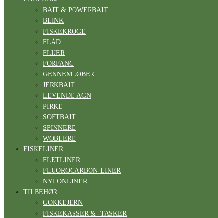
BAIT & POWERBAIT
BLINK
FISKEKROGE
FLÅD
FLUER
FORFANG
GENNEMLØBER
JERKBAIT
LEVENDE AGN
PIRKE
SOFTBAIT
SPINNERE
WOBLERE
FISKELINER
FLETLINER
FLUOROCARBON-LINER
NYLONLINER
TILBEHØR
GOKKEJERN
FISKEKASSER & -TASKER