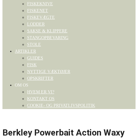
FISKEKNIVE
FISKENET
FISKEVÆGTE
LODDER
SAKSE & KLIPPERE
STANGOPBEVARING
STOLE
ARTIKLER
GUIDES
FISK
NYTTIGE VÆKTØJER
OPSKRIFTER
OM OS
HVEM ER VI?
KONTAKT OS
COOKIE- OG PRIVATLIVSPOLITIK
Berkley Powerbait Action Waxy