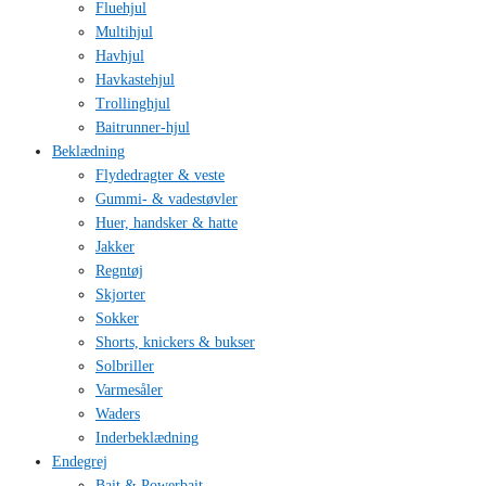
Fluehjul
Multihjul
Havhjul
Havkastehjul
Trollinghjul
Baitrunner-hjul
Beklædning
Flydedragter & veste
Gummi- & vadestøvler
Huer, handsker & hatte
Jakker
Regntøj
Skjorter
Sokker
Shorts, knickers & bukser
Solbriller
Varmesåler
Waders
Inderbeklædning
Endegrej
Bait & Powerbait