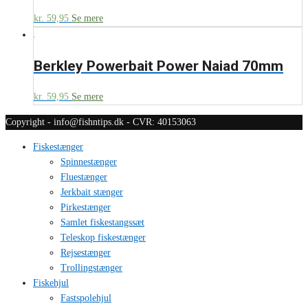
kr.
59,95
Se mere
Berkley Powerbait Power Naiad 70mm
kr.
59,95
Se mere
Copyright - info@fishntips.dk - CVR: 40153063
Fiskestænger
Spinnestænger
Fluestænger
Jerkbait stænger
Pirkestænger
Samlet fiskestangssæt
Teleskop fiskestænger
Rejsestænger
Trollingstænger
Fiskehjul
Fastspolehjul