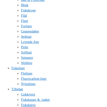
Blink
Fiskekroge
Flåd
Fluer
Forfang
Gennemløber
Jerkbait
Levende Agn
Pirke
Softbait
Spinnere
Woblere
Fiskeliner
Fletliner
Fluorocarbon-liner
Nylonliner
Tilbehør
Gokkejern
Fiskekasser & -tasker
Fiskeknive