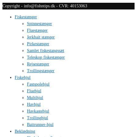
Copyright - info@fishntips.dk - CVR: 40153063
Fiskestænger
Spinnestænger
Fluestænger
Jerkbait stænger
Pirkestænger
Samlet fiskestangssæt
Teleskop fiskestænger
Rejsestænger
Trollingstænger
Fiskehjul
Fastspolehjul
Fluehjul
Multihjul
Havhjul
Havkastehjul
Trollinghjul
Baitrunner-hjul
Beklædning