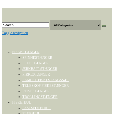
Skip
to
the
content
Toggle navigation
FISKESTÆNGER
SPINNESTÆNGER
FLUESTÆNGER
JERKBAIT STÆNGER
PIRKESTÆNGER
SAMLET FISKESTANGSSÆT
TELESKOP FISKESTÆNGER
REJSESTÆNGER
TROLLINGSTÆNGER
FISKEHJUL
FASTSPOLEHJUL
FLUEHJUL