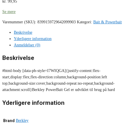
kr.
99,95
Se mere
Varenummer (SKU):
8399159729642099903
Kategori:
Bait & Powerbait
Beskrivelse
Yderligere information
Anmeldelser (0)
Beskrivelse
#html-body [data-pb-style=I7WIQGA]{justify-content:flex-
start;display:flex;flex-direction:column;background-position:left
top;background-size:cover;background-repeat:no-repeat;background-
attachment:scroll}Berkley PowerBait Gel er udviklet til brug på hard
Yderligere information
Brand
Berkley