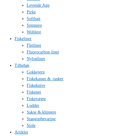
Levende Agn
Pirke
Softbait
Spinnere
Woblere
Fiskeliner
Fletliner
Fluorocarbon-liner
Nylonliner
Tilbehør
Gokkejern
Fiskekasser & -tasker
Fiskeknive
Fiskenet
Fiskevægte
Lodder
Sakse & klippere
Stangopbevaring
Stole
Artikler