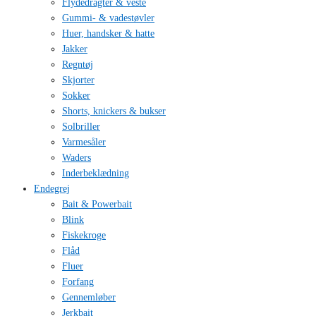
Flydedragter & veste
Gummi- & vadestøvler
Huer, handsker & hatte
Jakker
Regntøj
Skjorter
Sokker
Shorts, knickers & bukser
Solbriller
Varmesåler
Waders
Inderbeklædning
Endegrej
Bait & Powerbait
Blink
Fiskekroge
Flåd
Fluer
Forfang
Gennemløber
Jerkbait