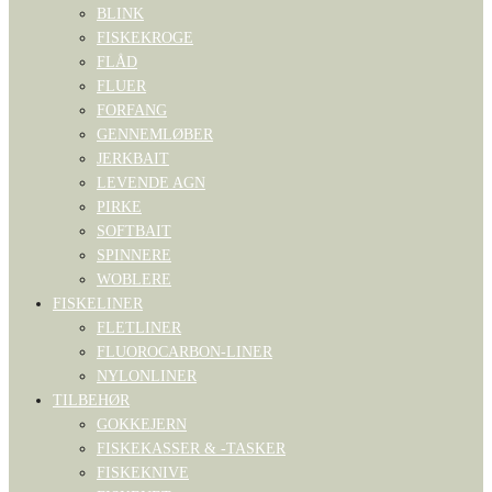
BLINK
FISKEKROGE
FLÅD
FLUER
FORFANG
GENNEMLØBER
JERKBAIT
LEVENDE AGN
PIRKE
SOFTBAIT
SPINNERE
WOBLERE
FISKELINER
FLETLINER
FLUOROCARBON-LINER
NYLONLINER
TILBEHØR
GOKKEJERN
FISKEKASSER & -TASKER
FISKEKNIVE