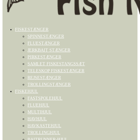
FISKESTÆNGER
SPINNESTÆNGER
FLUESTÆNGER
JERKBAIT STÆNGER
PIRKESTÆNGER
SAMLET FISKESTANGSSÆT
TELESKOP FISKESTÆNGER
REJSESTÆNGER
TROLLINGSTÆNGER
FISKEHJUL
FASTSPOLEHJUL
FLUEHJUL
MULTIHJUL
HAVHJUL
HAVKASTEHJUL
TROLLINGHJUL
BAITRUNNER-HJUL