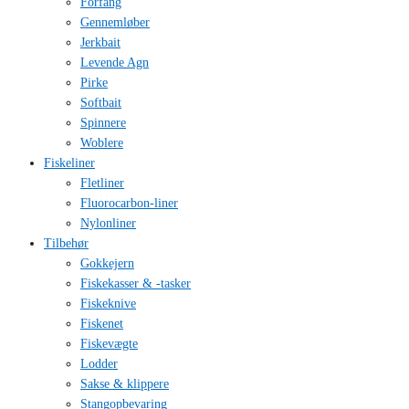
Forfang
Gennemløber
Jerkbait
Levende Agn
Pirke
Softbait
Spinnere
Woblere
Fiskeliner
Fletliner
Fluorocarbon-liner
Nylonliner
Tilbehør
Gokkejern
Fiskekasser & -tasker
Fiskeknive
Fiskenet
Fiskevægte
Lodder
Sakse & klippere
Stangopbevaring