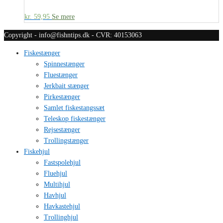
kr.
59,95
Se mere
Copyright - info@fishntips.dk - CVR: 40153063
Fiskestænger
Spinnestænger
Fluestænger
Jerkbait stænger
Pirkestænger
Samlet fiskestangssæt
Teleskop fiskestænger
Rejsestænger
Trollingstænger
Fiskehjul
Fastspolehjul
Fluehjul
Multihjul
Havhjul
Havkastehjul
Trollinghjul