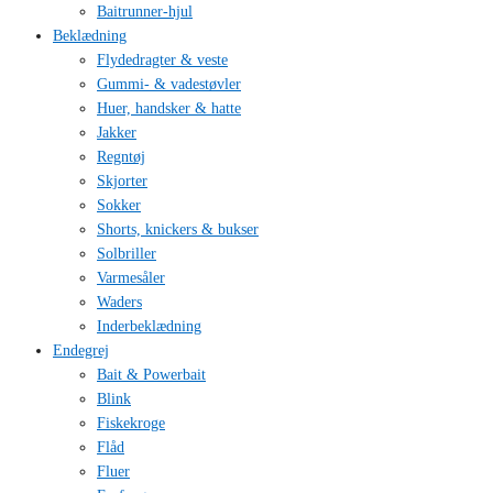
Baitrunner-hjul
Beklædning
Flydedragter & veste
Gummi- & vadestøvler
Huer, handsker & hatte
Jakker
Regntøj
Skjorter
Sokker
Shorts, knickers & bukser
Solbriller
Varmesåler
Waders
Inderbeklædning
Endegrej
Bait & Powerbait
Blink
Fiskekroge
Flåd
Fluer