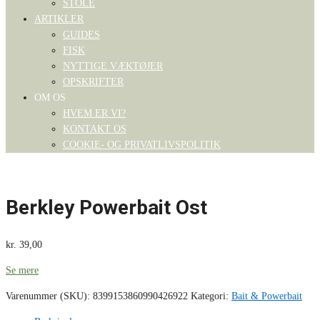
STOLE
ARTIKLER
GUIDES
FISK
NYTTIGE VÆKTØJER
OPSKRIFTER
OM OS
HVEM ER VI?
KONTAKT OS
COOKIE- OG PRIVATLIVSPOLITIK
Berkley Powerbait Ost
kr.
39,00
Se mere
Varenummer (SKU):
8399153860990426922
Kategori:
Bait & Powerbait