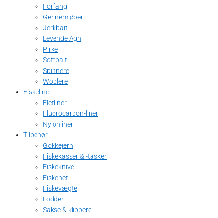
Forfang
Gennemløber
Jerkbait
Levende Agn
Pirke
Softbait
Spinnere
Woblere
Fiskeliner
Fletliner
Fluorocarbon-liner
Nylonliner
Tilbehør
Gokkejern
Fiskekasser & -tasker
Fiskeknive
Fiskenet
Fiskevægte
Lodder
Sakse & klippere