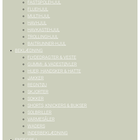
FASTSPOLEHJUL
FLUEHJUL
MULTIHJUL
HAVHJUL
HAVKASTEHJUL
TROLLINGHJUL
BAITRUNNER-HJUL
BEKLÆDNING
FLYDEDRAGTER & VESTE
GUMMI- & VADESTØVLER
HUER, HANDSKER & HATTE
JAKKER
REGNTØJ
SKJORTER
SOKKER
SHORTS, KNICKERS & BUKSER
SOLBRILLER
VARMESÅLER
WADERS
INDERBEKLÆDNING
ENDEGREJ