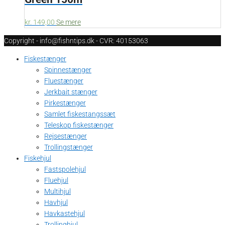
kr.
149,00
Se mere
Copyright - info@fishntips.dk - CVR: 40153063
Fiskestænger
Spinnestænger
Fluestænger
Jerkbait stænger
Pirkestænger
Samlet fiskestangssæt
Teleskop fiskestænger
Rejsestænger
Trollingstænger
Fiskehjul
Fastspolehjul
Fluehjul
Multihjul
Havhjul
Havkastehjul
Trollinghjul