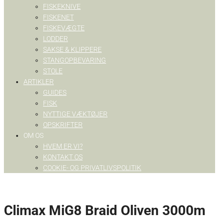
FISKEKNIVE
FISKENET
FISKEVÆGTE
LODDER
SAKSE & KLIPPERE
STANGOPBEVARING
STOLE
ARTIKLER
GUIDES
FISK
NYTTIGE VÆKTØJER
OPSKRIFTER
OM OS
HVEM ER VI?
KONTAKT OS
COOKIE- OG PRIVATLIVSPOLITIK
Climax MiG8 Braid Oliven 3000m