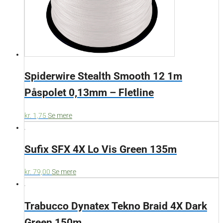
Spiderwire Stealth Smooth 12 1m
Påspolet 0,13mm – Fletline
kr.
1,75
Se mere
Sufix SFX 4X Lo Vis Green 135m
kr.
79,00
Se mere
Trabucco Dynatex Tekno Braid 4X Dark
Green 150m