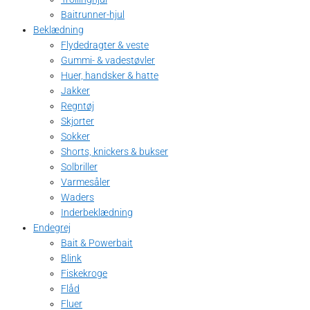
Baitrunner-hjul
Beklædning
Flydedragter & veste
Gummi- & vadestøvler
Huer, handsker & hatte
Jakker
Regntøj
Skjorter
Sokker
Shorts, knickers & bukser
Solbriller
Varmesåler
Waders
Inderbeklædning
Endegrej
Bait & Powerbait
Blink
Fiskekroge
Flåd
Fluer