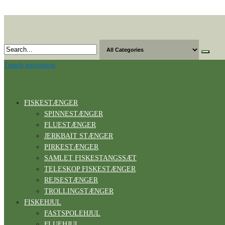
Skip
to
the
content
Toggle navigation
FISKESTÆNGER
SPINNESTÆNGER
FLUESTÆNGER
JERKBAIT STÆNGER
PIRKESTÆNGER
SAMLET FISKESTANGSSÆT
TELESKOP FISKESTÆNGER
REJSESTÆNGER
TROLLINGSTÆNGER
FISKEHJUL
FASTSPOLEHJUL
FLUEHJUL