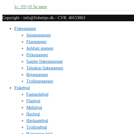
kr.
999,00
Se mere
Copyright - info@fishntips.dk - CVR: 40153063
Fiskestænger
Spinnestænger
Fluestænger
Jerkbait stænger
Pirkestænger
Samlet fiskestangssæt
Teleskop fiskestænger
Rejsestænger
Trollingstænger
Fiskehjul
Fastspolehjul
Fluehjul
Multihjul
Havhjul
Havkastehjul
Trollinghjul
Baitrunner-hjul