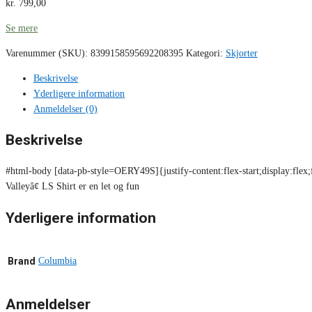
kr.
799,00
Se mere
Varenummer (SKU):
8399158595692208395
Kategori:
Skjorter
Beskrivelse
Yderligere information
Anmeldelser (0)
Beskrivelse
#html-body [data-pb-style=OERY49S]{justify-content:flex-start;display:flex
Valleyâ¢ LS Shirt er en let og fun
Yderligere information
Brand
Columbia
Anmeldelser