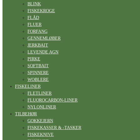
BLINK
FISKEKROGE
FLÅD
FLUER
FORFANG
GENNEMLØBER
JERKBAIT
LEVENDE AGN
PIRKE
SOFTBAIT
SPINNERE
WOBLERE
FISKELINER
FLETLINER
FLUOROCARBON-LINER
NYLONLINER
TILBEHØR
GOKKEJERN
FISKEKASSER & -TASKER
FISKEKNIVE