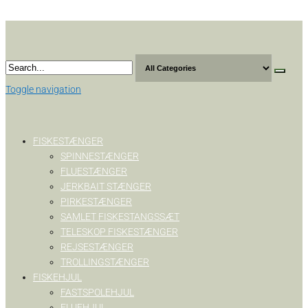
Skip
to
the
content
Toggle navigation
FISKESTÆNGER
SPINNESTÆNGER
FLUESTÆNGER
JERKBAIT STÆNGER
PIRKESTÆNGER
SAMLET FISKESTANGSSÆT
TELESKOP FISKESTÆNGER
REJSESTÆNGER
TROLLINGSTÆNGER
FISKEHJUL
FASTSPOLEHJUL
FLUEHJUL