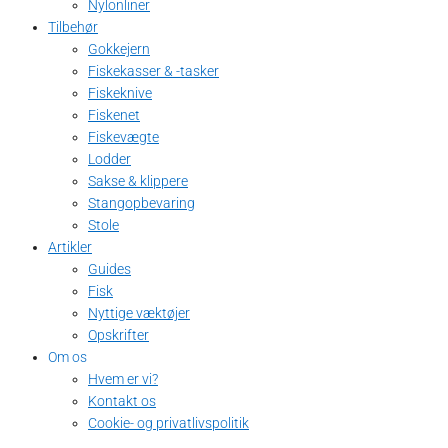
Nylonliner
Tilbehør
Gokkejern
Fiskekasser & -tasker
Fiskeknive
Fiskenet
Fiskevægte
Lodder
Sakse & klippere
Stangopbevaring
Stole
Artikler
Guides
Fisk
Nyttige væktøjer
Opskrifter
Om os
Hvem er vi?
Kontakt os
Cookie- og privatlivspolitik