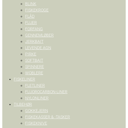
BLINK
FISKEKROGE
FLÅD
FLUER
FORFANG
GENNEMLØBER
JERKBAIT
LEVENDE AGN
PIRKE
SOFTBAIT
SPINNERE
WOBLERE
FISKELINER
FLETLINER
FLUOROCARBON-LINER
NYLONLINER
TILBEHØR
GOKKEJERN
FISKEKASSER & -TASKER
FISKEKNIVE