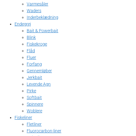
Varmesåler
Waders
Inderbeklædning
Endegrej
Bait & Powerbait
Blink
Fiskekroge
Flåd
Fluer
Forfang
Gennemløber
Jerkbait
Levende Agn
Pirke
Softbait
Spinnere
Woblere
Fiskeliner
Fletliner
Fluorocarbon-liner