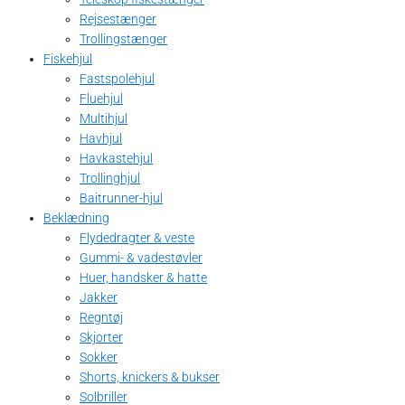
Rejsestænger
Trollingstænger
Fiskehjul
Fastspolehjul
Fluehjul
Multihjul
Havhjul
Havkastehjul
Trollinghjul
Baitrunner-hjul
Beklædning
Flydedragter & veste
Gummi- & vadestøvler
Huer, handsker & hatte
Jakker
Regntøj
Skjorter
Sokker
Shorts, knickers & bukser
Solbriller