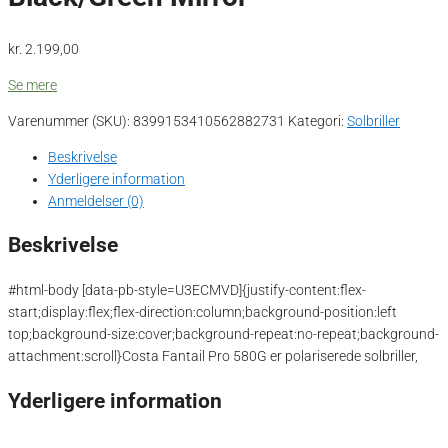
kr.
2.199,00
Se mere
Varenummer (SKU):
8399153410562882731
Kategori:
Solbriller
Beskrivelse
Yderligere information
Anmeldelser (0)
Beskrivelse
#html-body [data-pb-style=U3ECMVD]{justify-content:flex-
start;display:flex;flex-direction:column;background-position:left
top;background-size:cover;background-repeat:no-repeat;background-
attachment:scroll}Costa Fantail Pro 580G er polariserede solbriller,
Yderligere information