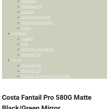
FISKENET
FISKEVÆGTE
LODDER
SAKSE & KLIPPERE
STANGOPBEVARING
STOLE
ARTIKLER
GUIDES
FISK
NYTTIGE VÆKTØJER
OPSKRIFTER
OM OS
HVEM ER VI?
KONTAKT OS
COOKIE- OG PRIVATLIVSPOLITIK
Costa Fantail Pro 580G Matte
Black/Green Mirror