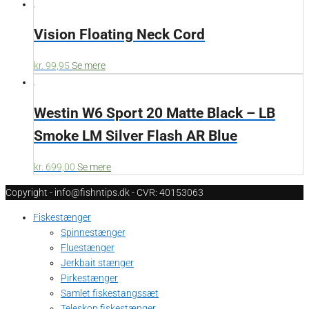
Vision Floating Neck Cord
kr.
99,95
Se mere
Westin W6 Sport 20 Matte Black – LB
Smoke LM Silver Flash AR Blue
kr.
699,00
Se mere
Copyright - info@fishntips.dk - CVR: 40153063
Fiskestænger
Spinnestænger
Fluestænger
Jerkbait stænger
Pirkestænger
Samlet fiskestangssæt
Teleskop fiskestænger