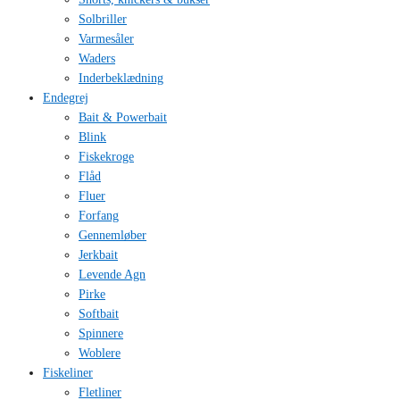
Solbriller
Varmesåler
Waders
Inderbeklædning
Endegrej
Bait & Powerbait
Blink
Fiskekroge
Flåd
Fluer
Forfang
Gennemløber
Jerkbait
Levende Agn
Pirke
Softbait
Spinnere
Woblere
Fiskeliner
Fletliner