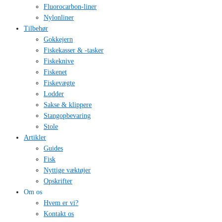
Fluorocarbon-liner
Nylonliner
Tilbehør
Gokkejern
Fiskekasser & -tasker
Fiskeknive
Fiskenet
Fiskevægte
Lodder
Sakse & klippere
Stangopbevaring
Stole
Artikler
Guides
Fisk
Nyttige væktøjer
Opskrifter
Om os
Hvem er vi?
Kontakt os