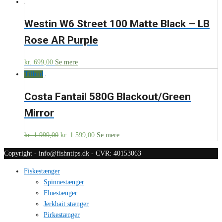
Westin W6 Street 100 Matte Black – LB
Rose AR Purple
kr.
699,00
Se mere
Tilbud
Costa Fantail 580G Blackout/Green
Mirror
kr.
1.999,00
kr.
1.599,00
Se mere
Copyright - info@fishntips.dk - CVR: 40153063
Fiskestænger
Spinnestænger
Fluestænger
Jerkbait stænger
Pirkestænger