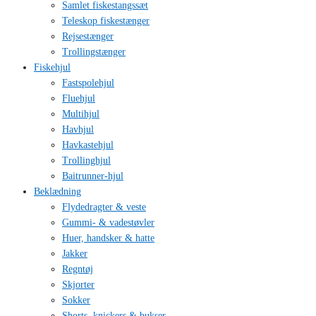
Samlet fiskestangssæt
Teleskop fiskestænger
Rejsestænger
Trollingstænger
Fiskehjul
Fastspolehjul
Fluehjul
Multihjul
Havhjul
Havkastehjul
Trollinghjul
Baitrunner-hjul
Beklædning
Flydedragter & veste
Gummi- & vadestøvler
Huer, handsker & hatte
Jakker
Regntøj
Skjorter
Sokker
Shorts, knickers & bukser