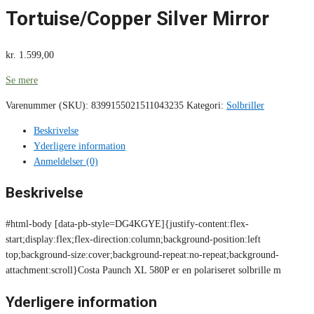
Tortuise/Copper Silver Mirror
kr.
1.599,00
Se mere
Varenummer (SKU):
8399155021511043235
Kategori:
Solbriller
Beskrivelse
Yderligere information
Anmeldelser (0)
Beskrivelse
#html-body [data-pb-style=DG4KGYE]{justify-content:flex-
start;display:flex;flex-direction:column;background-position:left
top;background-size:cover;background-repeat:no-repeat;background-
attachment:scroll}Costa Paunch XL 580P er en polariseret solbrille m
Yderligere information