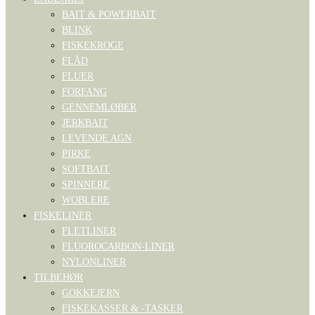
BAIT & POWERBAIT
BLINK
FISKEKROGE
FLÅD
FLUER
FORFANG
GENNEMLØBER
JERKBAIT
LEVENDE AGN
PIRKE
SOFTBAIT
SPINNERE
WOBLERE
FISKELINER
FLETLINER
FLUOROCARBON-LINER
NYLONLINER
TILBEHØR
GOKKEJERN
FISKEKASSER & -TASKER