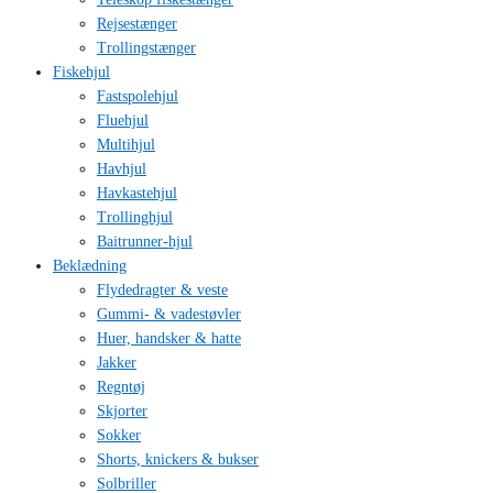
Rejsestænger
Trollingstænger
Fiskehjul
Fastspolehjul
Fluehjul
Multihjul
Havhjul
Havkastehjul
Trollinghjul
Baitrunner-hjul
Beklædning
Flydedragter & veste
Gummi- & vadestøvler
Huer, handsker & hatte
Jakker
Regntøj
Skjorter
Sokker
Shorts, knickers & bukser
Solbriller