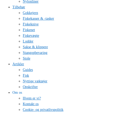
Nylonliner
Tilbehør
Gokkejern
Fiskekasser & -tasker
Fiskeknive
Fiskenet
Fiskevægte
Lodder
Sakse & klippere
Stangopbevaring
Stole
Artikler
Guides
Fisk
Nyttige væktøjer
Opskrifter
Om os
Hvem er vi?
Kontakt os
Cookie- og privatlivspolitik