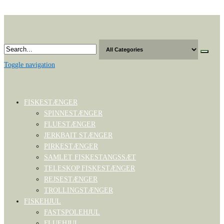
Skip
to
the
content
Toggle navigation
FISKESTÆNGER
SPINNESTÆNGER
FLUESTÆNGER
JERKBAIT STÆNGER
PIRKESTÆNGER
SAMLET FISKESTANGSSÆT
TELESKOP FISKESTÆNGER
REJSESTÆNGER
TROLLINGSTÆNGER
FISKEHJUL
FASTSPOLEHJUL
FLUEHJUL