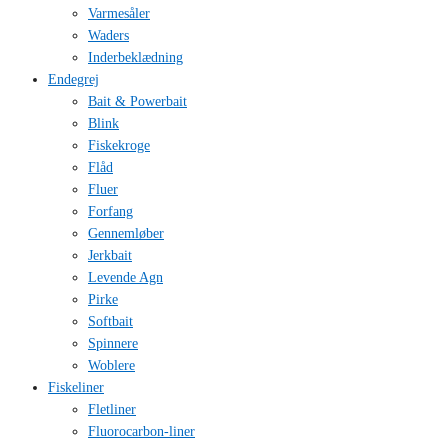
Varmesåler
Waders
Inderbeklædning
Endegrej
Bait & Powerbait
Blink
Fiskekroge
Flåd
Fluer
Forfang
Gennemløber
Jerkbait
Levende Agn
Pirke
Softbait
Spinnere
Woblere
Fiskeliner
Fletliner
Fluorocarbon-liner