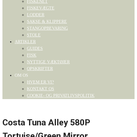
FISKENET
FISKEVÆGTE
LODDER
SAKSE & KLIPPERE
STANGOPBEVARING
STOLE
ARTIKLER
GUIDES
FISK
NYTTIGE VÆKTØJER
OPSKRIFTER
OM OS
HVEM ER VI?
KONTAKT OS
COOKIE- OG PRIVATLIVSPOLITIK
Costa Tuna Alley 580P
Tortuise/Green Mirror