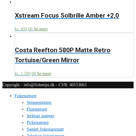
Xstream Focus Solbrille Amber +2,0
kr.
499,00
Se mere
Costa Reefton 580P Matte Retro
Tortuise/Green Mirror
kr.
1.599,00
Se mere
Copyright - info@fishntips.dk - CVR: 40153063
Fiskestænger
Spinnestænger
Fluestænger
Jerkbait stænger
Pirkestænger
Samlet fiskestangssæt
Teleskop fiskestænger