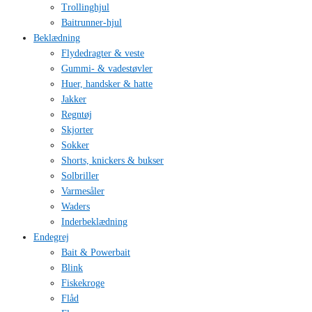
Trollinghjul
Baitrunner-hjul
Beklædning
Flydedragter & veste
Gummi- & vadestøvler
Huer, handsker & hatte
Jakker
Regntøj
Skjorter
Sokker
Shorts, knickers & bukser
Solbriller
Varmesåler
Waders
Inderbeklædning
Endegrej
Bait & Powerbait
Blink
Fiskekroge
Flåd