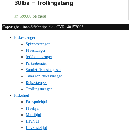
30lbs – Trollingstang
kr.
599,00
Se mere
Copyright - info@fishntips.dk - CVR: 40153063
Fiskestænger
Spinnestænger
Fluestænger
Jerkbait stænger
Pirkestænger
Samlet fiskestangssæt
Teleskop fiskestænger
Rejsestænger
Trollingstænger
Fiskehjul
Fastspolehjul
Fluehjul
Multihjul
Havhjul
Havkastehjul