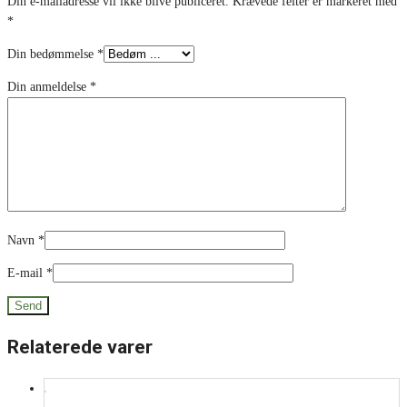
Din e-mailadresse vil ikke blive publiceret.
Krævede felter er markeret med
*
Din bedømmelse
*
Din anmeldelse
*
Navn
*
E-mail
*
Relaterede varer