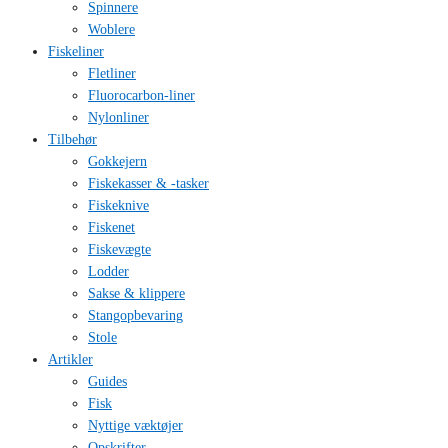
Spinnere
Woblere
Fiskeliner
Fletliner
Fluorocarbon-liner
Nylonliner
Tilbehør
Gokkejern
Fiskekasser & -tasker
Fiskeknive
Fiskenet
Fiskevægte
Lodder
Sakse & klippere
Stangopbevaring
Stole
Artikler
Guides
Fisk
Nyttige væktøjer
Opskrifter