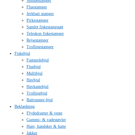
Spinnestænger
Fluestænger
Jerkbait stænger
Pirkestænger
Samlet fiskestangssæt
Teleskop fiskestænger
Rejsestænger
Trollingstænger
Fiskehjul
Fastspolehjul
Fluehjul
Multihjul
Havhjul
Havkastehjul
Trollinghjul
Baitrunner-hjul
Beklædning
Flydedragter & veste
Gummi- & vadestøvler
Huer, handsker & hatte
Jakker