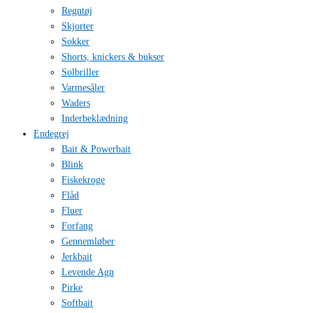
Regntøj
Skjorter
Sokker
Shorts, knickers & bukser
Solbriller
Varmesåler
Waders
Inderbeklædning
Endegrej
Bait & Powerbait
Blink
Fiskekroge
Flåd
Fluer
Forfang
Gennemløber
Jerkbait
Levende Agn
Pirke
Softbait