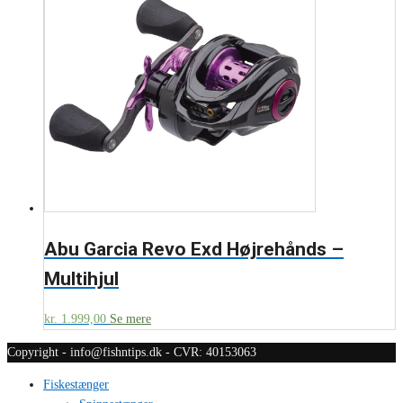
Abu Garcia Revo Exd Højrehånds –
Multihjul
kr.
1.999,00
Se mere
Copyright - info@fishntips.dk - CVR: 40153063
Fiskestænger