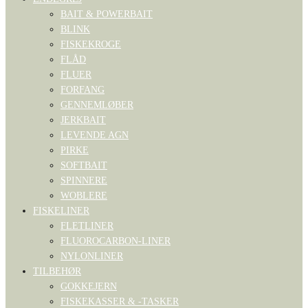
BAIT & POWERBAIT
BLINK
FISKEKROGE
FLÅD
FLUER
FORFANG
GENNEMLØBER
JERKBAIT
LEVENDE AGN
PIRKE
SOFTBAIT
SPINNERE
WOBLERE
FISKELINER
FLETLINER
FLUOROCARBON-LINER
NYLONLINER
TILBEHØR
GOKKEJERN
FISKEKASSER & -TASKER