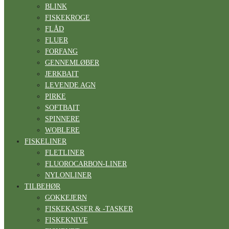
BLINK
FISKEKROGE
FLÅD
FLUER
FORFANG
GENNEMLØBER
JERKBAIT
LEVENDE AGN
PIRKE
SOFTBAIT
SPINNERE
WOBLERE
FISKELINER
FLETLINER
FLUOROCARBON-LINER
NYLONLINER
TILBEHØR
GOKKEJERN
FISKEKASSER & -TASKER
FISKEKNIVE