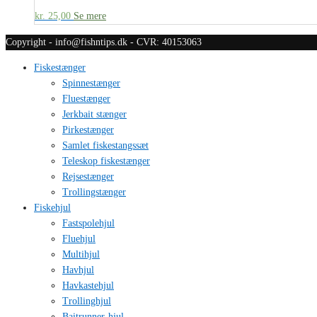
kr.
25,00
Se mere
Copyright - info@fishntips.dk - CVR: 40153063
Fiskestænger
Spinnestænger
Fluestænger
Jerkbait stænger
Pirkestænger
Samlet fiskestangssæt
Teleskop fiskestænger
Rejsestænger
Trollingstænger
Fiskehjul
Fastspolehjul
Fluehjul
Multihjul
Havhjul
Havkastehjul
Trollinghjul
Baitrunner-hjul