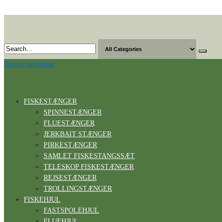
Skip
to
the
content
Toggle navigation
FISKESTÆNGER
SPINNESTÆNGER
FLUESTÆNGER
JERKBAIT STÆNGER
PIRKESTÆNGER
SAMLET FISKESTANGSSÆT
TELESKOP FISKESTÆNGER
REJSESTÆNGER
TROLLINGSTÆNGER
FISKEHJUL
FASTSPOLEHJUL
FLUEHJUL