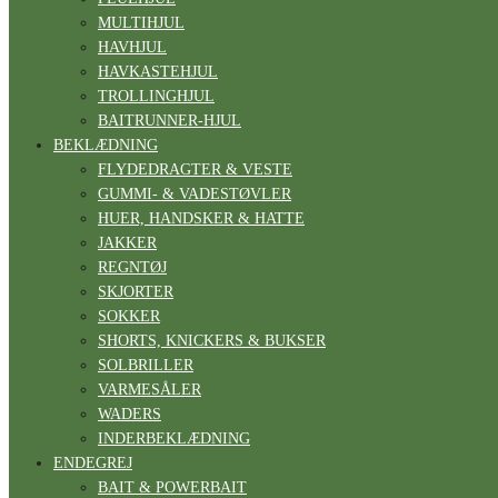
MULTIHJUL
HAVHJUL
HAVKASTEHJUL
TROLLINGHJUL
BAITRUNNER-HJUL
BEKLÆDNING
FLYDEDRAGTER & VESTE
GUMMI- & VADESTØVLER
HUER, HANDSKER & HATTE
JAKKER
REGNTØJ
SKJORTER
SOKKER
SHORTS, KNICKERS & BUKSER
SOLBRILLER
VARMESÅLER
WADERS
INDERBEKLÆDNING
ENDEGREJ
BAIT & POWERBAIT