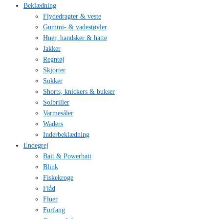
Beklædning
Flydedragter & veste
Gummi- & vadestøvler
Huer, handsker & hatte
Jakker
Regntøj
Skjorter
Sokker
Shorts, knickers & bukser
Solbriller
Varmesåler
Waders
Inderbeklædning
Endegrej
Bait & Powerbait
Blink
Fiskekroge
Flåd
Fluer
Forfang