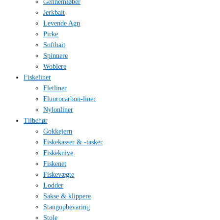
Gennemløber
Jerkbait
Levende Agn
Pirke
Softbait
Spinnere
Woblere
Fiskeliner
Fletliner
Fluorocarbon-liner
Nylonliner
Tilbehør
Gokkejern
Fiskekasser & -tasker
Fiskeknive
Fiskenet
Fiskevægte
Lodder
Sakse & klippere
Stangopbevaring
Stole