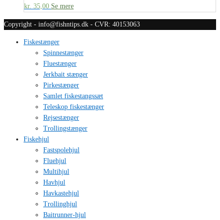
kr.
35,00
Se mere
Copyright - info@fishntips.dk - CVR: 40153063
Fiskestænger
Spinnestænger
Fluestænger
Jerkbait stænger
Pirkestænger
Samlet fiskestangssæt
Teleskop fiskestænger
Rejsestænger
Trollingstænger
Fiskehjul
Fastspolehjul
Fluehjul
Multihjul
Havhjul
Havkastehjul
Trollinghjul
Baitrunner-hjul