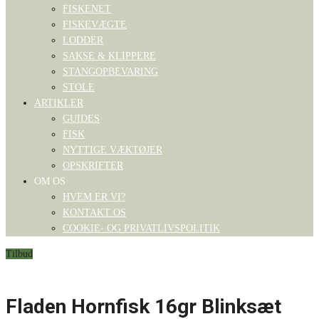
FISKENET
FISKEVÆGTE
LODDER
SAKSE & KLIPPERE
STANGOPBEVARING
STOLE
ARTIKLER
GUIDES
FISK
NYTTIGE VÆKTØJER
OPSKRIFTER
OM OS
HVEM ER VI?
KONTAKT OS
COOKIE- OG PRIVATLIVSPOLITIK
Tilbud
Fladen Hornfisk 16gr Blinksæt