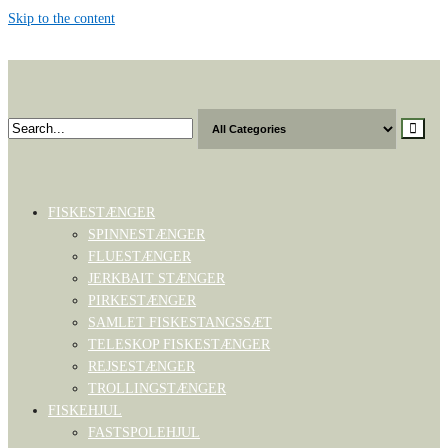
Skip to the content
Toggle
navigation
FISKESTÆNGER
SPINNESTÆNGER
FLUESTÆNGER
JERKBAIT STÆNGER
PIRKESTÆNGER
SAMLET FISKESTANGSSÆT
TELESKOP FISKESTÆNGER
REJSESTÆNGER
TROLLINGSTÆNGER
FISKEHJUL
FASTSPOLEHJUL