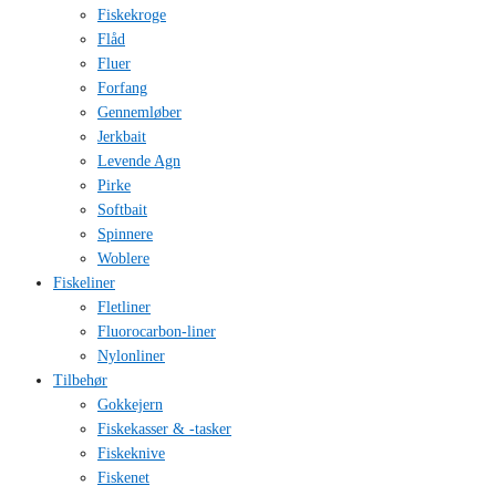
Fiskekroge
Flåd
Fluer
Forfang
Gennemløber
Jerkbait
Levende Agn
Pirke
Softbait
Spinnere
Woblere
Fiskeliner
Fletliner
Fluorocarbon-liner
Nylonliner
Tilbehør
Gokkejern
Fiskekasser & -tasker
Fiskeknive
Fiskenet