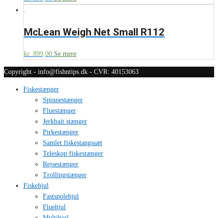
McLean Weigh Net Small R112
kr.
899,00
Se mere
Copyright - info@fishntips.dk - CVR: 40153063
Fiskestænger
Spinnestænger
Fluestænger
Jerkbait stænger
Pirkestænger
Samlet fiskestangssæt
Teleskop fiskestænger
Rejsestænger
Trollingstænger
Fiskehjul
Fastspolehjul
Fluehjul
Multihjul