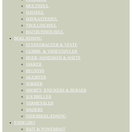
MULTIHJUL
HAVHJUL
HAVKASTEHJUL
TROLLINGHJUL
BAITRUNNER-HJUL
BEKLÆDNING
FLYDEDRAGTER & VESTE
GUMMI- & VADESTØVLER
HUER, HANDSKER & HATTE
JAKKER
REGNTØJ
SKJORTER
SOKKER
SHORTS, KNICKERS & BUKSER
SOLBRILLER
VARMESÅLER
WADERS
INDERBEKLÆDNING
ENDEGREJ
BAIT & POWERBAIT