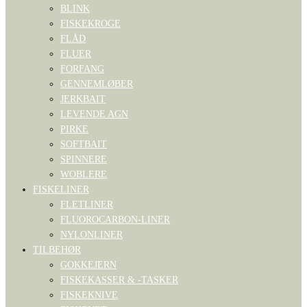
BLINK
FISKEKROGE
FLÅD
FLUER
FORFANG
GENNEMLØBER
JERKBAIT
LEVENDE AGN
PIRKE
SOFTBAIT
SPINNERE
WOBLERE
FISKELINER
FLETLINER
FLUOROCARBON-LINER
NYLONLINER
TILBEHØR
GOKKEJERN
FISKEKASSER & -TASKER
FISKEKNIVE