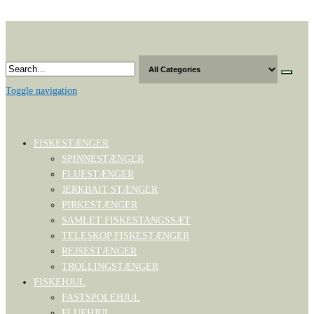
Skip
to
the
content
Toggle navigation
FISKESTÆNGER
SPINNESTÆNGER
FLUESTÆNGER
JERKBAIT STÆNGER
PIRKESTÆNGER
SAMLET FISKESTANGSSÆT
TELESKOP FISKESTÆNGER
REJSESTÆNGER
TROLLINGSTÆNGER
FISKEHJUL
FASTSPOLEHJUL
FLUEHJUL