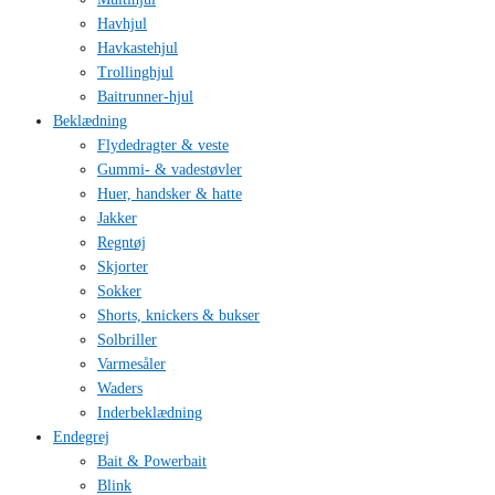
Havhjul
Havkastehjul
Trollinghjul
Baitrunner-hjul
Beklædning
Flydedragter & veste
Gummi- & vadestøvler
Huer, handsker & hatte
Jakker
Regntøj
Skjorter
Sokker
Shorts, knickers & bukser
Solbriller
Varmesåler
Waders
Inderbeklædning
Endegrej
Bait & Powerbait
Blink