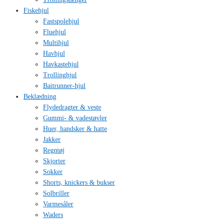
Fiskehjul
Fastspolehjul
Fluehjul
Multihjul
Havhjul
Havkastehjul
Trollinghjul
Baitrunner-hjul
Beklædning
Flydedragter & veste
Gummi- & vadestøvler
Huer, handsker & hatte
Jakker
Regntøj
Skjorter
Sokker
Shorts, knickers & bukser
Solbriller
Varmesåler
Waders