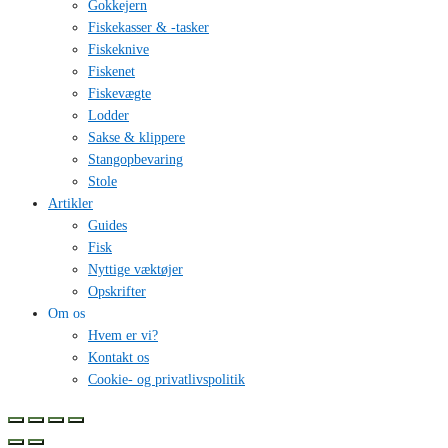
Gokkejern
Fiskekasser & -tasker
Fiskeknive
Fiskenet
Fiskevægte
Lodder
Sakse & klippere
Stangopbevaring
Stole
Artikler
Guides
Fisk
Nyttige væktøjer
Opskrifter
Om os
Hvem er vi?
Kontakt os
Cookie- og privatlivspolitik