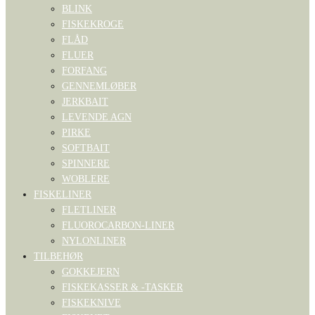
BLINK
FISKEKROGE
FLÅD
FLUER
FORFANG
GENNEMLØBER
JERKBAIT
LEVENDE AGN
PIRKE
SOFTBAIT
SPINNERE
WOBLERE
FISKELINER
FLETLINER
FLUOROCARBON-LINER
NYLONLINER
TILBEHØR
GOKKEJERN
FISKEKASSER & -TASKER
FISKEKNIVE