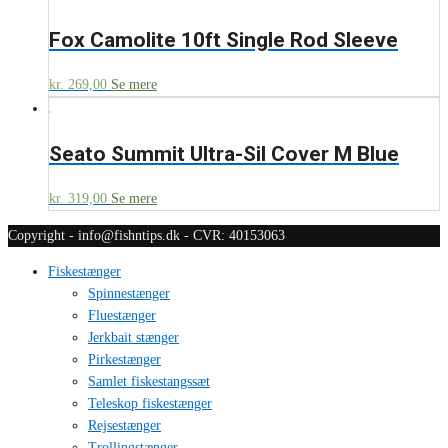
Fox Camolite 10ft Single Rod Sleeve
kr.
269,00
Se mere
Seato Summit Ultra-Sil Cover M Blue
kr.
319,00
Se mere
Copyright - info@fishntips.dk - CVR: 40153063
Fiskestænger
Spinnestænger
Fluestænger
Jerkbait stænger
Pirkestænger
Samlet fiskestangssæt
Teleskop fiskestænger
Rejsestænger
Trollingstænger