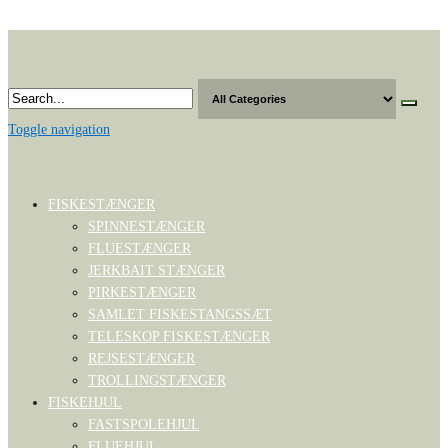
Skip
to
the
content
Toggle navigation
FISKESTÆNGER
SPINNESTÆNGER
FLUESTÆNGER
JERKBAIT STÆNGER
PIRKESTÆNGER
SAMLET FISKESTANGSSÆT
TELESKOP FISKESTÆNGER
REJSESTÆNGER
TROLLINGSTÆNGER
FISKEHJUL
FASTSPOLEHJUL
FLUEHJUL