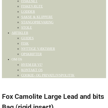
FISKENET
FISKEVÆGTE
LODDER
SAKSE & KLIPPERE
STANGOPBEVARING
STOLE
ARTIKLER
GUIDES
FISK
NYTTIGE VÆKTØJER
OPSKRIFTER
OM OS
HVEM ER VI?
KONTAKT OS
COOKIE- OG PRIVATLIVSPOLITIK
Fox Camolite Large Lead and bits
Bag (rigid insert)