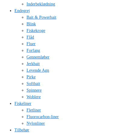
Inderbeklædning
Endegrej
Bait & Powerbait
Blink
Fiskekroge
Flåd
Fluer
Forfang
Gennemløber
Jerkbait
Levende Agn
Pirke
Softbait
Spinnere
Woblere
Fiskeliner
Fletliner
Fluorocarbon-liner
Nylonliner
Tilbehør