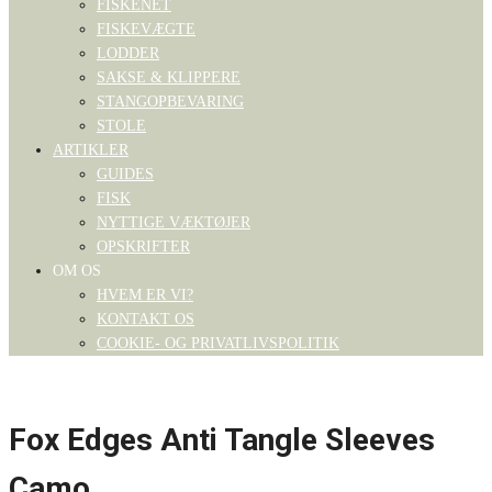
FISKENET
FISKEVÆGTE
LODDER
SAKSE & KLIPPERE
STANGOPBEVARING
STOLE
ARTIKLER
GUIDES
FISK
NYTTIGE VÆKTØJER
OPSKRIFTER
OM OS
HVEM ER VI?
KONTAKT OS
COOKIE- OG PRIVATLIVSPOLITIK
Fox Edges Anti Tangle Sleeves
Camo