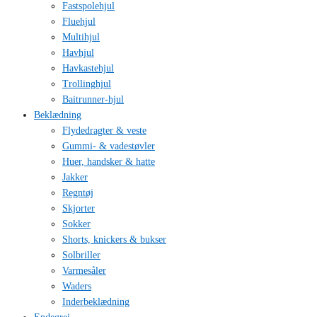
Fastspolehjul
Fluehjul
Multihjul
Havhjul
Havkastehjul
Trollinghjul
Baitrunner-hjul
Beklædning
Flydedragter & veste
Gummi- & vadestøvler
Huer, handsker & hatte
Jakker
Regntøj
Skjorter
Sokker
Shorts, knickers & bukser
Solbriller
Varmesåler
Waders
Inderbeklædning