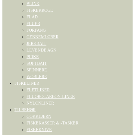
BLINK
FISKEKROGE
FLÅD
FLUER
FORFANG
GENNEMLØBER
JERKBAIT
LEVENDE AGN
PIRKE
SOFTBAIT
SPINNERE
WOBLERE
FISKELINER
FLETLINER
FLUOROCARBON-LINER
NYLONLINER
TILBEHØR
GOKKEJERN
FISKEKASSER & -TASKER
FISKEKNIVE