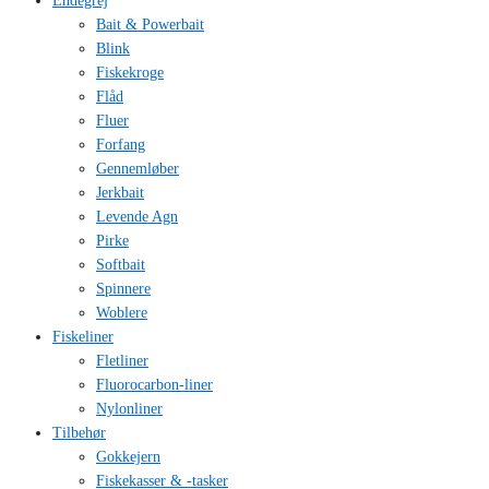
Endegrej
Bait & Powerbait
Blink
Fiskekroge
Flåd
Fluer
Forfang
Gennemløber
Jerkbait
Levende Agn
Pirke
Softbait
Spinnere
Woblere
Fiskeliner
Fletliner
Fluorocarbon-liner
Nylonliner
Tilbehør
Gokkejern
Fiskekasser & -tasker