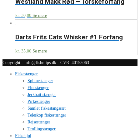
Westland Makk Rød – Torskeforfang
kr.
30,00
Se mere
Darts Frits Cats Whisker #1 Forfang
kr.
35,00
Se mere
Copyright - info@fishntips.dk - CVR: 40153063
Fiskestænger
Spinnestænger
Fluestænger
Jerkbait stænger
Pirkestænger
Samlet fiskestangssæt
Teleskop fiskestænger
Rejsestænger
Trollingstænger
Fiskehjul