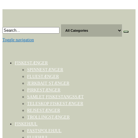
Skip
to
the
content
Toggle navigation
FISKESTÆNGER
SPINNESTÆNGER
FLUESTÆNGER
JERKBAIT STÆNGER
PIRKESTÆNGER
SAMLET FISKESTANGSSÆT
TELESKOP FISKESTÆNGER
REJSESTÆNGER
TROLLINGSTÆNGER
FISKEHJUL
FASTSPOLEHJUL
FLUEHJUL