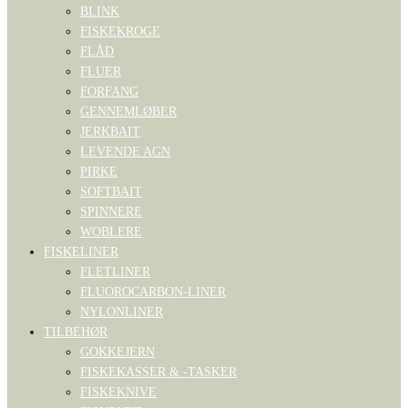
BLINK
FISKEKROGE
FLÅD
FLUER
FORFANG
GENNEMLØBER
JERKBAIT
LEVENDE AGN
PIRKE
SOFTBAIT
SPINNERE
WOBLERE
FISKELINER
FLETLINER
FLUOROCARBON-LINER
NYLONLINER
TILBEHØR
GOKKEJERN
FISKEKASSER & -TASKER
FISKEKNIVE