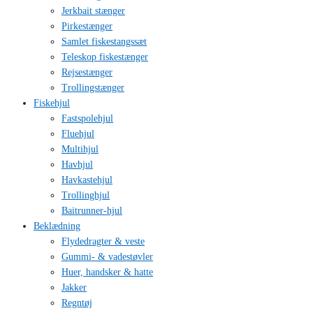
Jerkbait stænger
Pirkestænger
Samlet fiskestangssæt
Teleskop fiskestænger
Rejsestænger
Trollingstænger
Fiskehjul
Fastspolehjul
Fluehjul
Multihjul
Havhjul
Havkastehjul
Trollinghjul
Baitrunner-hjul
Beklædning
Flydedragter & veste
Gummi- & vadestøvler
Huer, handsker & hatte
Jakker
Regntøj