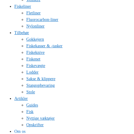
Fiskeliner
Fletliner
Fluorocarbon-liner
Nylonliner
Tilbehør
Gokkejern
Fiskekasser & -tasker
Fiskeknive
Fiskenet
Fiskevægte
Lodder
Sakse & klippere
Stangopbevaring
Stole
Artikler
Guides
Fisk
Nyttige væktøjer
Opskrifter
Om os