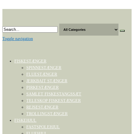
Skip
to
the
content
Toggle navigation
FISKESTÆNGER
SPINNESTÆNGER
FLUESTÆNGER
JERKBAIT STÆNGER
PIRKESTÆNGER
SAMLET FISKESTANGSSÆT
TELESKOP FISKESTÆNGER
REJSESTÆNGER
TROLLINGSTÆNGER
FISKEHJUL
FASTSPOLEHJUL
FLUEHJUL