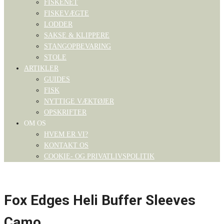
FISKENET
FISKEVÆGTE
LODDER
SAKSE & KLIPPERE
STANGOPBEVARING
STOLE
ARTIKLER
GUIDES
FISK
NYTTIGE VÆKTØJER
OPSKRIFTER
OM OS
HVEM ER VI?
KONTAKT OS
COOKIE- OG PRIVATLIVSPOLITIK
Fox Edges Heli Buffer Sleeves
Camo