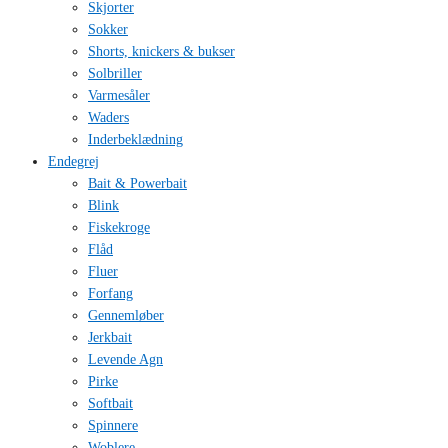
Skjorter
Sokker
Shorts, knickers & bukser
Solbriller
Varmesåler
Waders
Inderbeklædning
Endegrej
Bait & Powerbait
Blink
Fiskekroge
Flåd
Fluer
Forfang
Gennemløber
Jerkbait
Levende Agn
Pirke
Softbait
Spinnere
Woblere