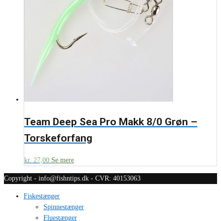
Team Deep Sea Pro Makk 8/0 Grøn –
Torskeforfang
kr.
27,00
Se mere
Copyright - info@fishntips.dk - CVR: 40153063
Fiskestænger
Spinnestænger
Fluestænger