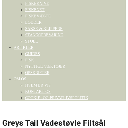
FISKEKNIVE
FISKENET
FISKEVÆGTE
LODDER
SAKSE & KLIPPERE
STANGOPBEVARING
STOLE
ARTIKLER
GUIDES
FISK
NYTTIGE VÆKTØJER
OPSKRIFTER
OM OS
HVEM ER VI?
KONTAKT OS
COOKIE- OG PRIVATLIVSPOLITIK
Greys Tail Vadestøvle Filtsål