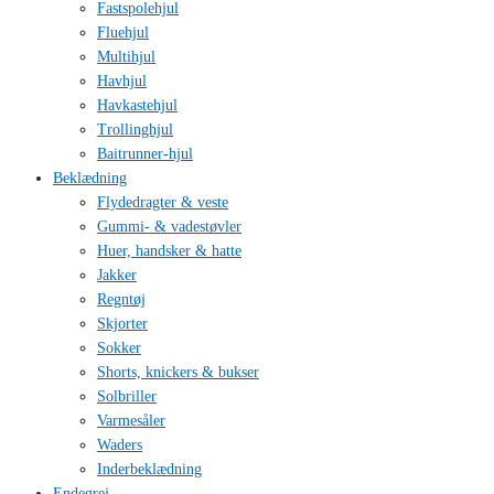
Fastspolehjul
Fluehjul
Multihjul
Havhjul
Havkastehjul
Trollinghjul
Baitrunner-hjul
Beklædning
Flydedragter & veste
Gummi- & vadestøvler
Huer, handsker & hatte
Jakker
Regntøj
Skjorter
Sokker
Shorts, knickers & bukser
Solbriller
Varmesåler
Waders
Inderbeklædning
Endegrej