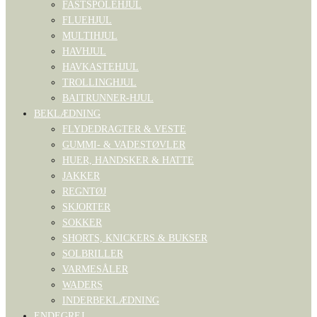
FASTSPOLEHJUL
FLUEHJUL
MULTIHJUL
HAVHJUL
HAVKASTEHJUL
TROLLINGHJUL
BAITRUNNER-HJUL
BEKLÆDNING
FLYDEDRAGTER & VESTE
GUMMI- & VADESTØVLER
HUER, HANDSKER & HATTE
JAKKER
REGNTØJ
SKJORTER
SOKKER
SHORTS, KNICKERS & BUKSER
SOLBRILLER
VARMESÅLER
WADERS
INDERBEKLÆDNING
ENDEGREJ