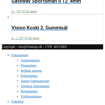
Gateway Sportsman II 12′ 4mm
kr.
749,00
Se mere
Vision Koski 2. Gummisål
kr.
1.399,00
Se mere
Copyright - info@fishntips.dk - CVR: 40153063
Fiskestænger
Spinnestænger
Fluestænger
Jerkbait stænger
Pirkestænger
Samlet fiskestangssæt
Teleskop fiskestænger
Rejsestænger
Trollingstænger
Fiskehjul