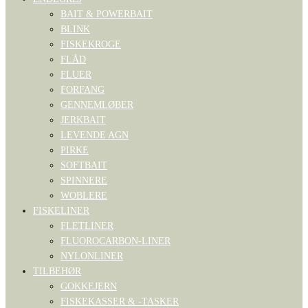
BAIT & POWERBAIT
BLINK
FISKEKROGE
FLÅD
FLUER
FORFANG
GENNEMLØBER
JERKBAIT
LEVENDE AGN
PIRKE
SOFTBAIT
SPINNERE
WOBLERE
FISKELINER
FLETLINER
FLUOROCARBON-LINER
NYLONLINER
TILBEHØR
GOKKEJERN
FISKEKASSER & -TASKER