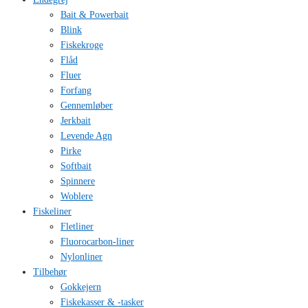
Bait & Powerbait
Blink
Fiskekroge
Flåd
Fluer
Forfang
Gennemløber
Jerkbait
Levende Agn
Pirke
Softbait
Spinnere
Woblere
Fiskeliner
Fletliner
Fluorocarbon-liner
Nylonliner
Tilbehør
Gokkejern
Fiskekasser & -tasker