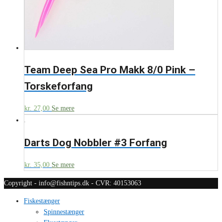
Team Deep Sea Pro Makk 8/0 Pink –
Torskeforfang
kr.
27,00
Se mere
Darts Dog Nobbler #3 Forfang
kr.
35,00
Se mere
Copyright - info@fishntips.dk - CVR: 40153063
Fiskestænger
Spinnestænger