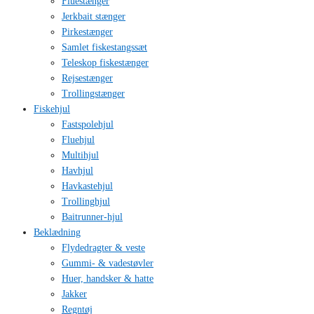
Fluestænger
Jerkbait stænger
Pirkestænger
Samlet fiskestangssæt
Teleskop fiskestænger
Rejsestænger
Trollingstænger
Fiskehjul
Fastspolehjul
Fluehjul
Multihjul
Havhjul
Havkastehjul
Trollinghjul
Baitrunner-hjul
Beklædning
Flydedragter & veste
Gummi- & vadestøvler
Huer, handsker & hatte
Jakker
Regntøj