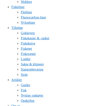
Woblere
Fiskeliner
Fletliner
Fluorocarbon-liner
Nylonliner
Tilbehør
Gokkejern
Fiskekasser & -tasker
Fiskeknive
Fiskenet
Fiskevægte
Lodder
Sakse & klippere
Stangopbevaring
Stole
Artikler
Guides
Fisk
Nyttige væktøjer
Opskrifter
Om os