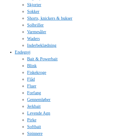
Skjorter
Sokker
Shorts, knickers & bukser
Solbriller
Varmesåler
Waders
Inderbeklædning
Endegrej
Bait & Powerbait
Blink
Fiskekroge
Flåd
Fluer
Forfang
Gennemløber
Jerkbait
Levende Agn
Pirke
Softbait
Spinnere