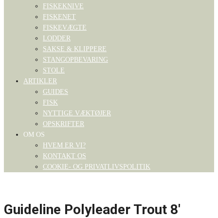
FISKEKNIVE
FISKENET
FISKEVÆGTE
LODDER
SAKSE & KLIPPERE
STANGOPBEVARING
STOLE
ARTIKLER
GUIDES
FISK
NYTTIGE VÆKTØJER
OPSKRIFTER
OM OS
HVEM ER VI?
KONTAKT OS
COOKIE- OG PRIVATLIVSPOLITIK
Guideline Polyleader Trout 8′