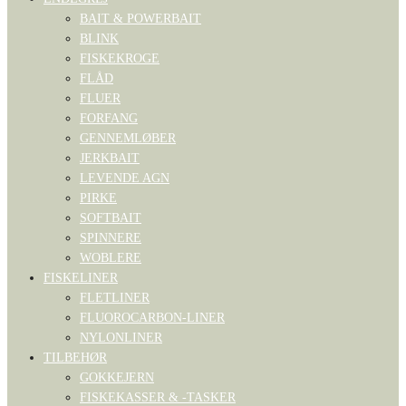
BAIT & POWERBAIT
BLINK
FISKEKROGE
FLÅD
FLUER
FORFANG
GENNEMLØBER
JERKBAIT
LEVENDE AGN
PIRKE
SOFTBAIT
SPINNERE
WOBLERE
FISKELINER
FLETLINER
FLUOROCARBON-LINER
NYLONLINER
TILBEHØR
GOKKEJERN
FISKEKASSER & -TASKER