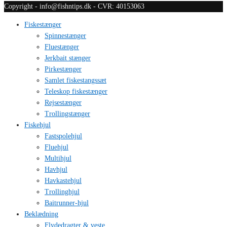
Copyright - info@fishntips.dk - CVR: 40153063
Fiskestænger
Spinnestænger
Fluestænger
Jerkbait stænger
Pirkestænger
Samlet fiskestangssæt
Teleskop fiskestænger
Rejsestænger
Trollingstænger
Fiskehjul
Fastspolehjul
Fluehjul
Multihjul
Havhjul
Havkastehjul
Trollinghjul
Baitrunner-hjul
Beklædning
Flydedragter & veste