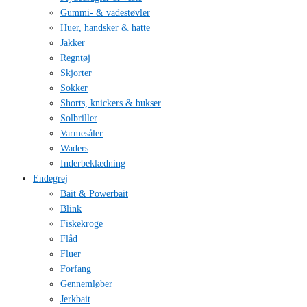
Gummi- & vadestøvler
Huer, handsker & hatte
Jakker
Regntøj
Skjorter
Sokker
Shorts, knickers & bukser
Solbriller
Varmesåler
Waders
Inderbeklædning
Endegrej
Bait & Powerbait
Blink
Fiskekroge
Flåd
Fluer
Forfang
Gennemløber
Jerkbait