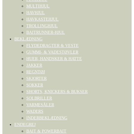
MULTIHJUL
HAVHJUL
HAVKASTEHJUL
TROLLINGHJUL
BAITRUNNER-HJUL
BEKLÆDNING
FLYDEDRAGTER & VESTE
GUMMI- & VADESTØVLER
HUER, HANDSKER & HATTE
JAKKER
REGNTØJ
SKJORTER
SOKKER
SHORTS, KNICKERS & BUKSER
SOLBRILLER
VARMESÅLER
WADERS
INDERBEKLÆDNING
ENDEGREJ
BAIT & POWERBAIT