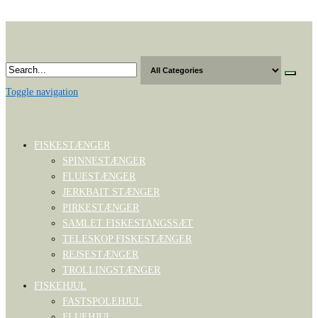
Skip
to
the
content
Toggle navigation
FISKESTÆNGER
SPINNESTÆNGER
FLUESTÆNGER
JERKBAIT STÆNGER
PIRKESTÆNGER
SAMLET FISKESTANGSSÆT
TELESKOP FISKESTÆNGER
REJSESTÆNGER
TROLLINGSTÆNGER
FISKEHJUL
FASTSPOLEHJUL
FLUEHJUL