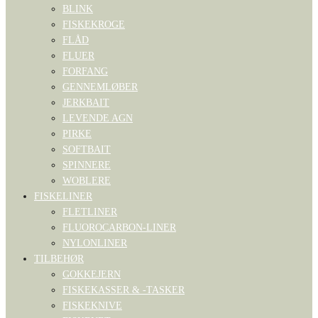
BLINK
FISKEKROGE
FLÅD
FLUER
FORFANG
GENNEMLØBER
JERKBAIT
LEVENDE AGN
PIRKE
SOFTBAIT
SPINNERE
WOBLERE
FISKELINER
FLETLINER
FLUOROCARBON-LINER
NYLONLINER
TILBEHØR
GOKKEJERN
FISKEKASSER & -TASKER
FISKEKNIVE