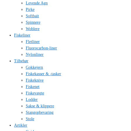
Levende Agn
Pirke
Softbait
Spinnere
Woblere
Fiskeliner
Fletliner
Fluorocarbon-liner
Nylonliner
Tilbehør
Gokkejern
Fiskekasser & -tasker
Fiskeknive
Fiskenet
Fiskevægte
Lodder
Sakse & klippere
Stangopbevaring
Stole
Artikler