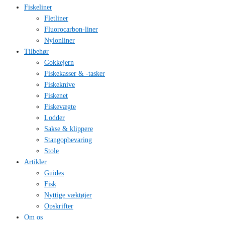
Fiskeliner
Fletliner
Fluorocarbon-liner
Nylonliner
Tilbehør
Gokkejern
Fiskekasser & -tasker
Fiskeknive
Fiskenet
Fiskevægte
Lodder
Sakse & klippere
Stangopbevaring
Stole
Artikler
Guides
Fisk
Nyttige væktøjer
Opskrifter
Om os