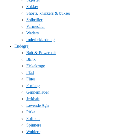
Skjorter
Sokker
Shorts, knickers & bukser
Solbriller
Varmesåler
Waders
Inderbeklædning
Endegrej
Bait & Powerbait
Blink
Fiskekroge
Flåd
Fluer
Forfang
Gennemløber
Jerkbait
Levende Agn
Pirke
Softbait
Spinnere
Woblere