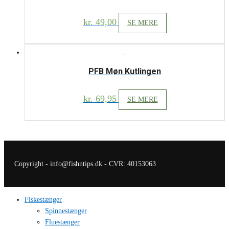
kr.
49,00
SE MERE
PFB Møn Kutlingen
kr.
69,95
SE MERE
Copyright - info@fishntips.dk - CVR: 40153063
Fiskestænger
Spinnestænger
Fluestænger