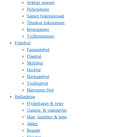
Jerkbait stænger
Pirkestænger
Samlet fiskestangssæt
Teleskop fiskestænger
Rejsestænger
Trollingstænger
Fiskehjul
Fastspolehjul
Fluehjul
Multihjul
Havhjul
Havkastehjul
Trollinghjul
Baitrunner-hjul
Beklædning
Flydedragter & veste
Gummi- & vadestøvler
Huer, handsker & hatte
Jakker
Regntøj