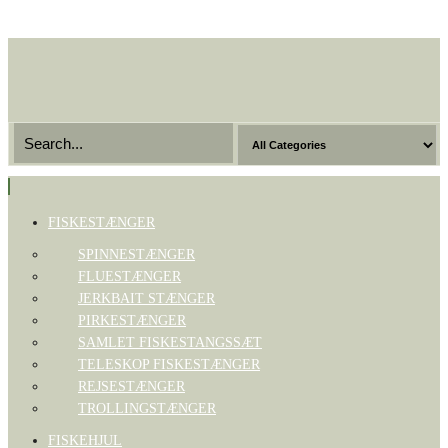
Skip
to
the
content
Toggle
navigation
FISKESTÆNGER
SPINNESTÆNGER
FLUESTÆNGER
JERKBAIT STÆNGER
PIRKESTÆNGER
SAMLET FISKESTANGSSÆT
TELESKOP FISKESTÆNGER
REJSESTÆNGER
TROLLINGSTÆNGER
FISKEHJUL