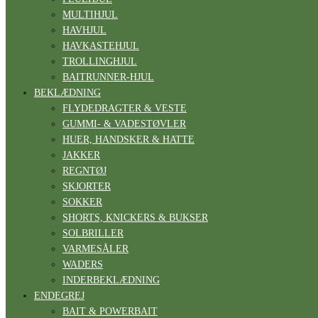
MULTIHJUL
HAVHJUL
HAVKASTEHJUL
TROLLINGHJUL
BAITRUNNER-HJUL
BEKLÆDNING
FLYDEDRAGTER & VESTE
GUMMI- & VADESTØVLER
HUER, HANDSKER & HATTE
JAKKER
REGNTØJ
SKJORTER
SOKKER
SHORTS, KNICKERS & BUKSER
SOLBRILLER
VARMESÅLER
WADERS
INDERBEKLÆDNING
ENDEGREJ
BAIT & POWERBAIT