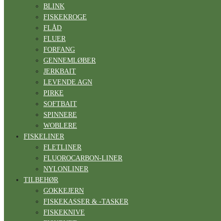
BLINK
FISKEKROGE
FLÅD
FLUER
FORFANG
GENNEMLØBER
JERKBAIT
LEVENDE AGN
PIRKE
SOFTBAIT
SPINNERE
WOBLERE
FISKELINER
FLETLINER
FLUOROCARBON-LINER
NYLONLINER
TILBEHØR
GOKKEJERN
FISKEKASSER & -TASKER
FISKEKNIVE