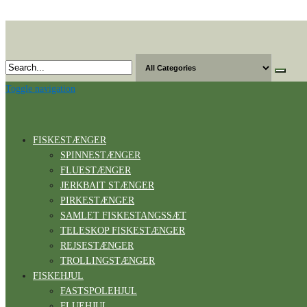
Skip
to
the
content
Toggle navigation
FISKESTÆNGER
SPINNESTÆNGER
FLUESTÆNGER
JERKBAIT STÆNGER
PIRKESTÆNGER
SAMLET FISKESTANGSSÆT
TELESKOP FISKESTÆNGER
REJSESTÆNGER
TROLLINGSTÆNGER
FISKEHJUL
FASTSPOLEHJUL
FLUEHJUL