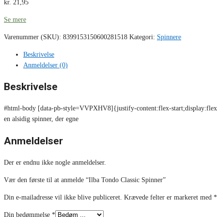
kr.
21,95
Se mere
Varenummer (SKU):
8399153150600281518
Kategori:
Spinnere
Beskrivelse
Anmeldelser (0)
Beskrivelse
#html-body [data-pb-style=VVPXHV8]{justify-content:flex-start;display:flex
en alsidig spinner, der egne
Anmeldelser
Der er endnu ikke nogle anmeldelser.
Vær den første til at anmelde “Ilba Tondo Classic Spinner”
Din e-mailadresse vil ikke blive publiceret.
Krævede felter er markeret med
*
Din bedømmelse
*