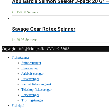
Abu Garcia Salmon Seeker 3-pack 20 Gr –
kr.
150,00
Se mere
Savage Gear Rotex Spinner
kr.
29,95
Se mere
Copyright - info@fishntips.dk - CVR: 40153063
Fiskestænger
Spinnestænger
Fluestænger
Jerkbait stænger
Pirkestænger
Samlet fiskestangssæt
Teleskop fiskestænger
Rejsestænger
Trollingstænger
Fiskehjul