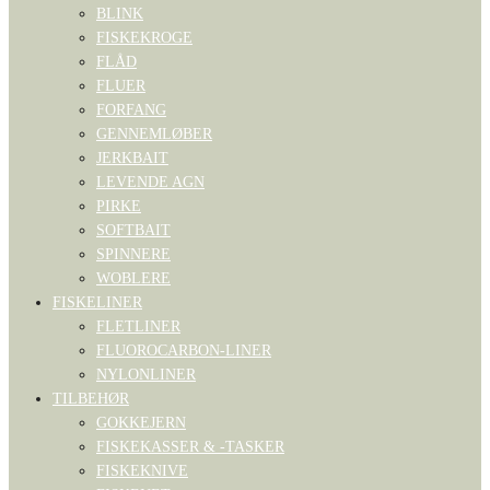
BLINK
FISKEKROGE
FLÅD
FLUER
FORFANG
GENNEMLØBER
JERKBAIT
LEVENDE AGN
PIRKE
SOFTBAIT
SPINNERE
WOBLERE
FISKELINER
FLETLINER
FLUOROCARBON-LINER
NYLONLINER
TILBEHØR
GOKKEJERN
FISKEKASSER & -TASKER
FISKEKNIVE