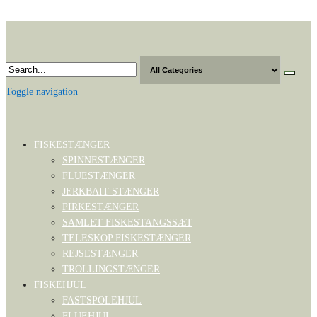
Skip
to
the
content
Toggle navigation
FISKESTÆNGER
SPINNESTÆNGER
FLUESTÆNGER
JERKBAIT STÆNGER
PIRKESTÆNGER
SAMLET FISKESTANGSSÆT
TELESKOP FISKESTÆNGER
REJSESTÆNGER
TROLLINGSTÆNGER
FISKEHJUL
FASTSPOLEHJUL
FLUEHJUL