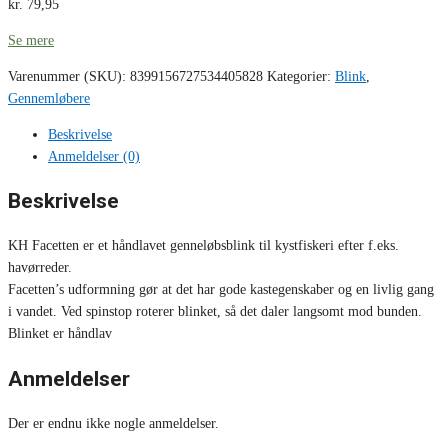
kr.
79,95
Se mere
Varenummer (SKU):
8399156727534405828
Kategorier:
Blink
,
Gennemløbere
Beskrivelse
Anmeldelser (0)
Beskrivelse
KH Facetten er et håndlavet genneløbsblink til kystfiskeri efter f.eks.
havørreder.
Facetten’s udformning gør at det har gode kastegenskaber og en livlig gang
i vandet. Ved spinstop roterer blinket, så det daler langsomt mod bunden.
Blinket er håndlav
Anmeldelser
Der er endnu ikke nogle anmeldelser.