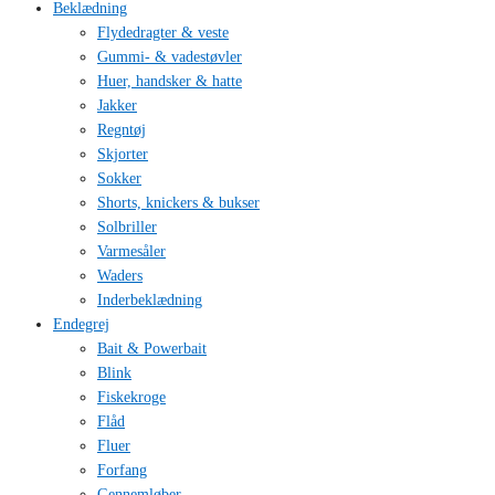
Beklædning
Flydedragter & veste
Gummi- & vadestøvler
Huer, handsker & hatte
Jakker
Regntøj
Skjorter
Sokker
Shorts, knickers & bukser
Solbriller
Varmesåler
Waders
Inderbeklædning
Endegrej
Bait & Powerbait
Blink
Fiskekroge
Flåd
Fluer
Forfang
Gennemløber