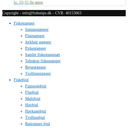
kr.
69,95
Se mere
Copyright - info@fishntips.dk - CVR: 40153063
Fiskestænger
Spinnestænger
Fluestænger
Jerkbait stænger
Pirkestænger
Samlet fiskestangssæt
Teleskop fiskestænger
Rejsestænger
Trollingstænger
Fiskehjul
Fastspolehjul
Fluehjul
Multihjul
Havhjul
Havkastehjul
Trollinghjul
Baitrunner-hjul