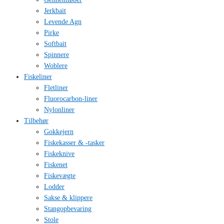
Jerkbait
Levende Agn
Pirke
Softbait
Spinnere
Woblere
Fiskeliner
Fletliner
Fluorocarbon-liner
Nylonliner
Tilbehør
Gokkejern
Fiskekasser & -tasker
Fiskeknive
Fiskenet
Fiskevægte
Lodder
Sakse & klippere
Stangopbevaring
Stole