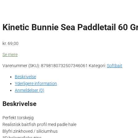
Kinetic Bunnie Sea Paddletail 60 G
kr.
69,00
Se mere
Varenummer (SKU):
8798180732507346061
Kategori:
Softbait
Beskrivelse
Yderligere information
Anmeldelser (0)
Beskrivelse
Perfekt torskejig
Realistisk baitfish profil med padle hale
Blyfri zinkhoved / siliciumhus