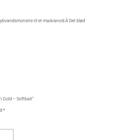
e dybvandsmonstre til et madvanvid.Â Det blød
h Gold – Softbait”
ed
*