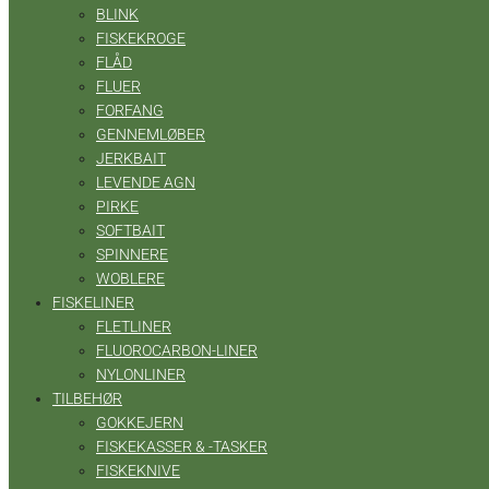
BLINK
FISKEKROGE
FLÅD
FLUER
FORFANG
GENNEMLØBER
JERKBAIT
LEVENDE AGN
PIRKE
SOFTBAIT
SPINNERE
WOBLERE
FISKELINER
FLETLINER
FLUOROCARBON-LINER
NYLONLINER
TILBEHØR
GOKKEJERN
FISKEKASSER & -TASKER
FISKEKNIVE