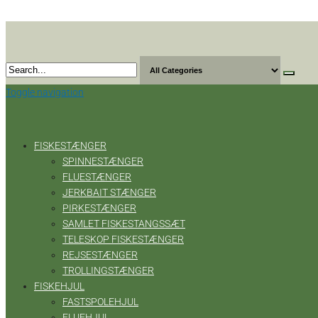
Skip
to
the
content
Toggle navigation
FISKESTÆNGER
SPINNESTÆNGER
FLUESTÆNGER
JERKBAIT STÆNGER
PIRKESTÆNGER
SAMLET FISKESTANGSSÆT
TELESKOP FISKESTÆNGER
REJSESTÆNGER
TROLLINGSTÆNGER
FISKEHJUL
FASTSPOLEHJUL
FLUEHJUL