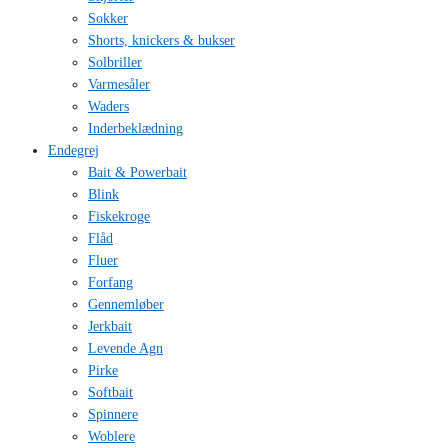
Sokker
Shorts, knickers & bukser
Solbriller
Varmesåler
Waders
Inderbeklædning
Endegrej
Bait & Powerbait
Blink
Fiskekroge
Flåd
Fluer
Forfang
Gennemløber
Jerkbait
Levende Agn
Pirke
Softbait
Spinnere
Woblere