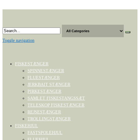
Skip
to
the
content
Toggle navigation
FISKESTÆNGER
SPINNESTÆNGER
FLUESTÆNGER
JERKBAIT STÆNGER
PIRKESTÆNGER
SAMLET FISKESTANGSSÆT
TELESKOP FISKESTÆNGER
REJSESTÆNGER
TROLLINGSTÆNGER
FISKEHJUL
FASTSPOLEHJUL
FLUEHJUL