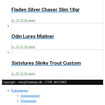
Fladen Silver Chaser Slim 18gr
kr.
39,00
Se mere
Odin Lures Mjølner
kr.
69,95
Se mere
Sixtylures Slinky Trout Custom
kr.
89,95
Se mere
Copyright - info@fishntips.dk - CVR: 40153063
Fiskestænger
Spinnestænger
Fluestænger