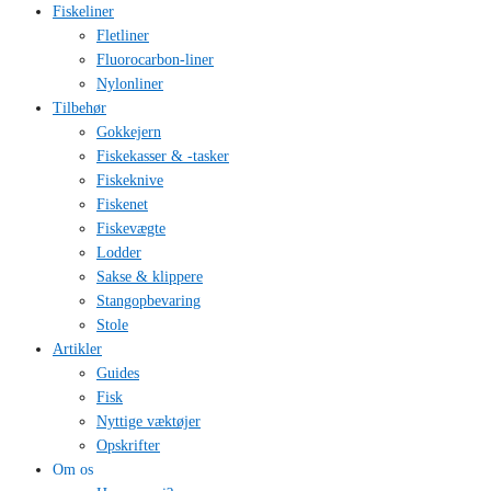
Fiskeliner
Fletliner
Fluorocarbon-liner
Nylonliner
Tilbehør
Gokkejern
Fiskekasser & -tasker
Fiskeknive
Fiskenet
Fiskevægte
Lodder
Sakse & klippere
Stangopbevaring
Stole
Artikler
Guides
Fisk
Nyttige væktøjer
Opskrifter
Om os