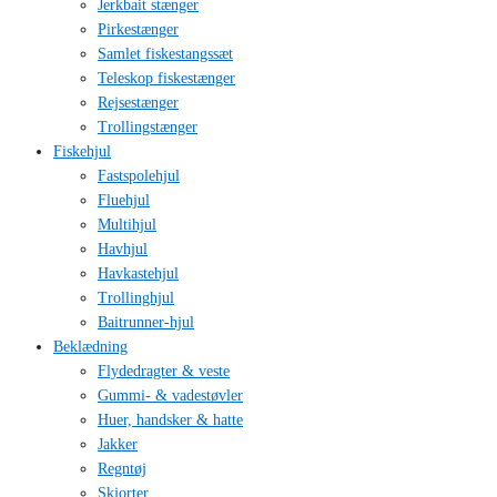
Jerkbait stænger
Pirkestænger
Samlet fiskestangssæt
Teleskop fiskestænger
Rejsestænger
Trollingstænger
Fiskehjul
Fastspolehjul
Fluehjul
Multihjul
Havhjul
Havkastehjul
Trollinghjul
Baitrunner-hjul
Beklædning
Flydedragter & veste
Gummi- & vadestøvler
Huer, handsker & hatte
Jakker
Regntøj
Skjorter