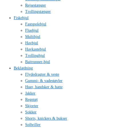
Rejsestænger
Trollingstænger
Fiskehjul
Fastspolehjul
Fluehjul
Multihjul
Havhjul
Havkastehjul
Trollinghjul
Baitrunner-hjul
Beklædning
Flydedragter & veste
Gummi- & vadestøvler
Huer, handsker & hatte
Jakker
Regntøj
Skjorter
Sokker
Shorts, knickers & bukser
Solbriller