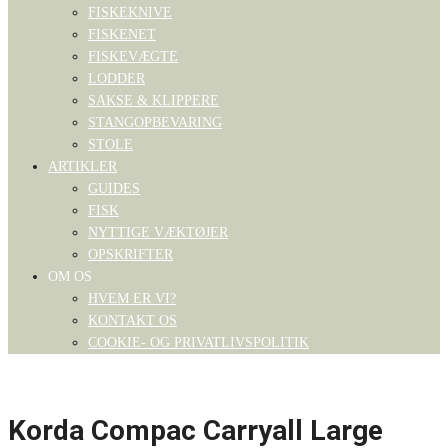
FISKEKNIVE
FISKENET
FISKEVÆGTE
LODDER
SAKSE & KLIPPERE
STANGOPBEVARING
STOLE
ARTIKLER
GUIDES
FISK
NYTTIGE VÆKTØJER
OPSKRIFTER
OM OS
HVEM ER VI?
KONTAKT OS
COOKIE- OG PRIVATLIVSPOLITIK
Korda Compac Carryall Large