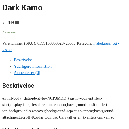
Dark Kamo
kr.
849,00
Se mere
Varenummer (SKU):
8399158938629723517
Kategori:
Fiskekasser og -
tasker
Beskrivelse
Yderligere information
Anmeldelser (0)
Beskrivelse
#html-body [data-pb-style=NCP3MDD]{justify-content:flex-
start;display:flex;flex-direction:column;background-position:left
top;background-size:cover;background-repeat:no-repeat;background-
attachment:scroll}Kordas Compac Carryall er en kvalitets carryall so