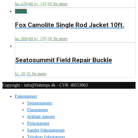
kr.
179,00
kr.
149,00
Se mere
Tilbud
Fox Camolite Single Rod Jacket 10ft.
kr.
369,00
kr.
299,00
Se mere
Seatosummit Field Repair Buckle
kr.
49,95
Se mere
Copyright - info@fishntips.dk - CVR: 40153063
Fiskestænger
Spinnestænger
Fluestænger
Jerkbait stænger
Pirkestænger
Samlet fiskestangssæt
Teleskop fiskestænger