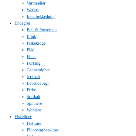
Varmesåler
Waders
Inderbeklædning
Endegrej
Bait & Powerbait
Blink
Fiskekroge
Flåd
Fluer
Forfang
Gennemløber
Jerkbait
Levende Agn
Pirke
Softbait
Spinnere
Woblere
Fiskeliner
Fletliner
Fluorocarbon-liner