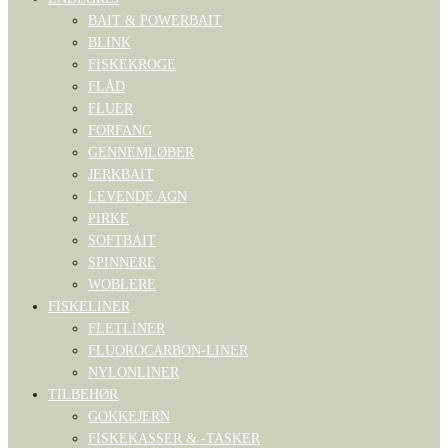
BAIT & POWERBAIT
BLINK
FISKEKROGE
FLÅD
FLUER
FORFANG
GENNEMLØBER
JERKBAIT
LEVENDE AGN
PIRKE
SOFTBAIT
SPINNERE
WOBLERE
FISKELINER
FLETLINER
FLUOROCARBON-LINER
NYLONLINER
TILBEHØR
GOKKEJERN
FISKEKASSER & -TASKER