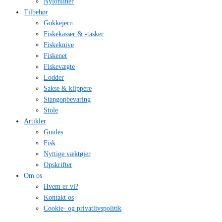
Nylonliner
Tilbehør
Gokkejern
Fiskekasser & -tasker
Fiskeknive
Fiskenet
Fiskevægte
Lodder
Sakse & klippere
Stangopbevaring
Stole
Artikler
Guides
Fisk
Nyttige væktøjer
Opskrifter
Om os
Hvem er vi?
Kontakt os
Cookie- og privatlivspolitik