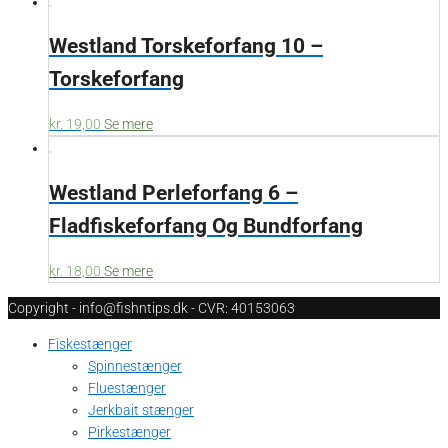
Westland Torskeforfang 10 –
Torskeforfang
kr.
19,00
Se mere
Westland Perleforfang 6 –
Fladfiskeforfang Og Bundforfang
kr.
18,00
Se mere
Copyright - info@fishntips.dk - CVR: 40153063
Fiskestænger
Spinnestænger
Fluestænger
Jerkbait stænger
Pirkestænger