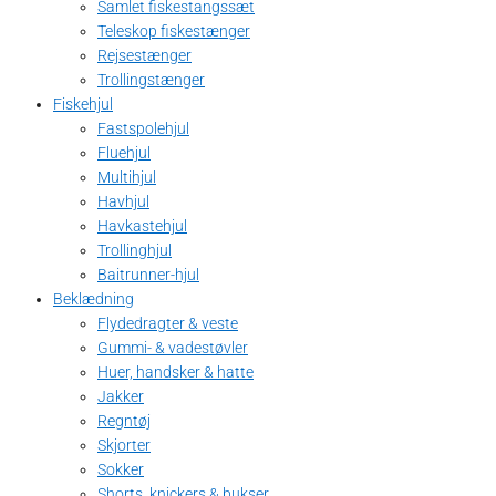
Samlet fiskestangssæt
Teleskop fiskestænger
Rejsestænger
Trollingstænger
Fiskehjul
Fastspolehjul
Fluehjul
Multihjul
Havhjul
Havkastehjul
Trollinghjul
Baitrunner-hjul
Beklædning
Flydedragter & veste
Gummi- & vadestøvler
Huer, handsker & hatte
Jakker
Regntøj
Skjorter
Sokker
Shorts, knickers & bukser