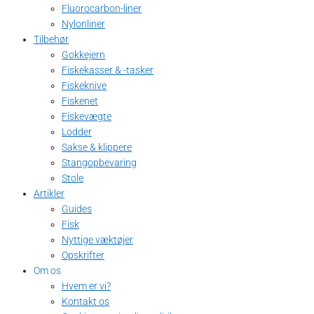
Fluorocarbon-liner
Nylonliner
Tilbehør
Gokkejern
Fiskekasser & -tasker
Fiskeknive
Fiskenet
Fiskevægte
Lodder
Sakse & klippere
Stangopbevaring
Stole
Artikler
Guides
Fisk
Nyttige væktøjer
Opskrifter
Om os
Hvem er vi?
Kontakt os