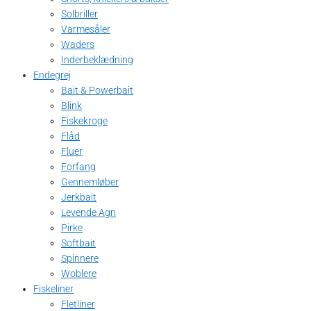
Solbriller
Varmesåler
Waders
Inderbeklædning
Endegrej
Bait & Powerbait
Blink
Fiskekroge
Flåd
Fluer
Forfang
Gennemløber
Jerkbait
Levende Agn
Pirke
Softbait
Spinnere
Woblere
Fiskeliner
Fletliner