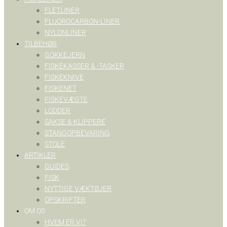
FLETLINER
FLUOROCARBON-LINER
NYLONLINER
TILBEHØR
GOKKEJERN
FISKEKASSER & -TASKER
FISKEKNIVE
FISKENET
FISKEVÆGTE
LODDER
SAKSE & KLIPPERE
STANGOPBEVARING
STOLE
ARTIKLER
GUIDES
FISK
NYTTIGE VÆKTØJER
OPSKRIFTER
OM OS
HVEM ER VI?