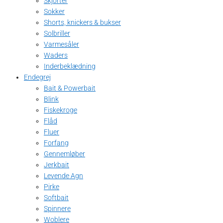
Skjorter
Sokker
Shorts, knickers & bukser
Solbriller
Varmesåler
Waders
Inderbeklædning
Endegrej
Bait & Powerbait
Blink
Fiskekroge
Flåd
Fluer
Forfang
Gennemløber
Jerkbait
Levende Agn
Pirke
Softbait
Spinnere
Woblere