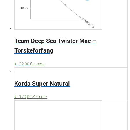
Team Deep Sea Twister Mac –
Torskeforfang
kr.
22,00
Se mere
Korda Super Natural
kr.
129,00
Se mere