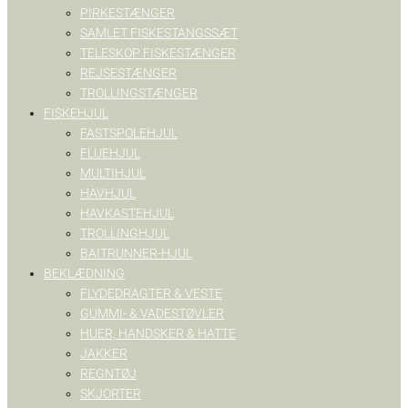
PIRKESTÆNGER
SAMLET FISKESTANGSSÆT
TELESKOP FISKESTÆNGER
REJSESTÆNGER
TROLLINGSTÆNGER
FISKEHJUL
FASTSPOLEHJUL
FLUEHJUL
MULTIHJUL
HAVHJUL
HAVKASTEHJUL
TROLLINGHJUL
BAITRUNNER-HJUL
BEKLÆDNING
FLYDEDRAGTER & VESTE
GUMMI- & VADESTØVLER
HUER, HANDSKER & HATTE
JAKKER
REGNTØJ
SKJORTER