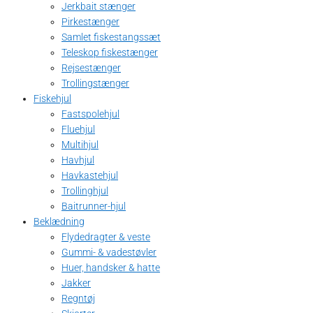
Jerkbait stænger
Pirkestænger
Samlet fiskestangssæt
Teleskop fiskestænger
Rejsestænger
Trollingstænger
Fiskehjul
Fastspolehjul
Fluehjul
Multihjul
Havhjul
Havkastehjul
Trollinghjul
Baitrunner-hjul
Beklædning
Flydedragter & veste
Gummi- & vadestøvler
Huer, handsker & hatte
Jakker
Regntøj