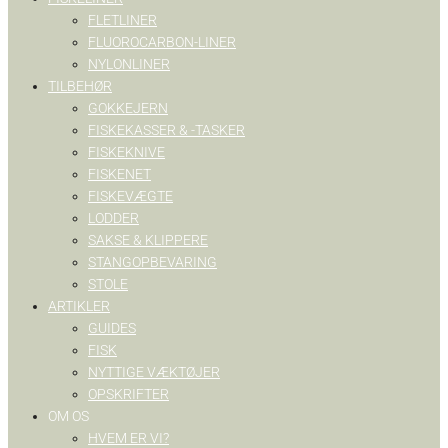
FLETLINER
FLUOROCARBON-LINER
NYLONLINER
TILBEHØR
GOKKEJERN
FISKEKASSER & -TASKER
FISKEKNIVE
FISKENET
FISKEVÆGTE
LODDER
SAKSE & KLIPPERE
STANGOPBEVARING
STOLE
ARTIKLER
GUIDES
FISK
NYTTIGE VÆKTØJER
OPSKRIFTER
OM OS
HVEM ER VI?