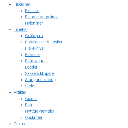
Fiskeliner
Fletliner
Fluorocarbon-liner
Nylonliner
Tilbehør
Gokkejern
Fiskekasser & -tasker
Fiskeknive
Fiskenet
Fiskevægte
Lodder
Sakse & klippere
Stangopbevaring
Stole
Artikler
Guides
Fisk
Nyttige væktøjer
Opskrifter
Om os