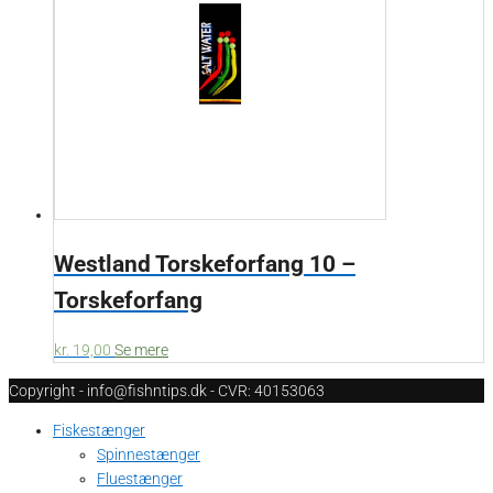
Westland Torskeforfang 10 –
Torskeforfang
kr.
19,00
Se mere
Copyright - info@fishntips.dk - CVR: 40153063
Fiskestænger
Spinnestænger
Fluestænger