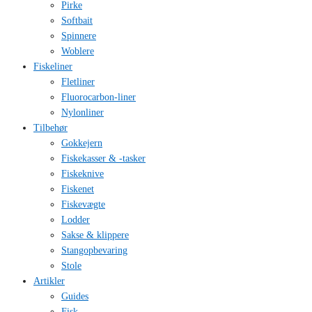
Pirke
Softbait
Spinnere
Woblere
Fiskeliner
Fletliner
Fluorocarbon-liner
Nylonliner
Tilbehør
Gokkejern
Fiskekasser & -tasker
Fiskeknive
Fiskenet
Fiskevægte
Lodder
Sakse & klippere
Stangopbevaring
Stole
Artikler
Guides
Fisk