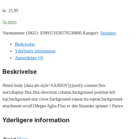
kr.
25,95
Se mere
Varenummer (SKU):
8399151636576530866
Kategori:
Spinnere
Beskrivelse
Yderligere information
Anmeldelser (0)
Beskrivelse
#html-body [data-pb-style=SAJS03V]{justify-content:flex-
start;display:flex;flex-direction:column;background-position:left
top;background-size:cover;background-repeat:no-repeat;background-
attachment:scroll}Mepps Aglia Fluo er den klassiske spinner i fluoro
Yderligere information