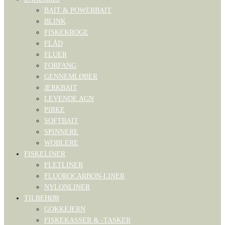
BAIT & POWERBAIT
BLINK
FISKEKROGE
FLÅD
FLUER
FORFANG
GENNEMLØBER
JERKBAIT
LEVENDE AGN
PIRKE
SOFTBAIT
SPINNERE
WOBLERE
FISKELINER
FLETLINER
FLUOROCARBON-LINER
NYLONLINER
TILBEHØR
GOKKEJERN
FISKEKASSER & -TASKER