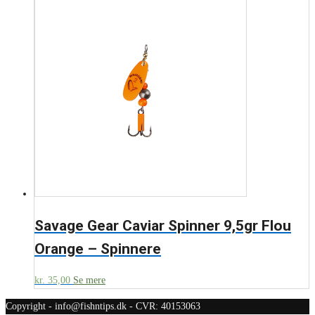
Savage Gear Caviar Spinner 9,5gr Flou
Orange – Spinnere
kr.
35,00
Se mere
Copyright - info@fishntips.dk - CVR: 40153063