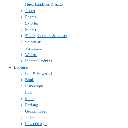
Huer, handsker & hatte
Jakker
Regntøj
Skjorter
Sokker
Shorts, knickers & bukser
Solbriller
Varmesåler
Waders
Inderbeklædning
Endegrej
Bait & Powerbait
Blink
Fiskekroge
Flåd
Fluer
Forfang
Gennemløber
Jerkbait
Levende Agn