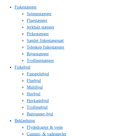
Fiskestænger
Spinnestænger
Fluestænger
Jerkbait stænger
Pirkestænger
Samlet fiskestangssæt
Teleskop fiskestænger
Rejsestænger
Trollingstænger
Fiskehjul
Fastspolehjul
Fluehjul
Multihjul
Havhjul
Havkastehjul
Trollinghjul
Baitrunner-hjul
Beklædning
Flydedragter & veste
Gummi- & vadestøvler