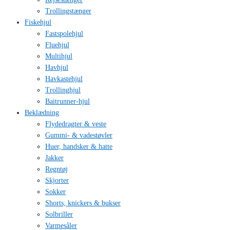
Trollingstænger
Fiskehjul
Fastspolehjul
Fluehjul
Multihjul
Havhjul
Havkastehjul
Trollinghjul
Baitrunner-hjul
Beklædning
Flydedragter & veste
Gummi- & vadestøvler
Huer, handsker & hatte
Jakker
Regntøj
Skjorter
Sokker
Shorts, knickers & bukser
Solbriller
Varmesåler