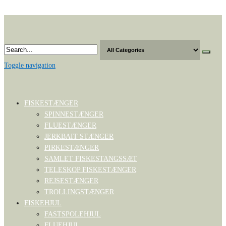
Skip
to
the
content
Toggle navigation
FISKESTÆNGER
SPINNESTÆNGER
FLUESTÆNGER
JERKBAIT STÆNGER
PIRKESTÆNGER
SAMLET FISKESTANGSSÆT
TELESKOP FISKESTÆNGER
REJSESTÆNGER
TROLLINGSTÆNGER
FISKEHJUL
FASTSPOLEHJUL
FLUEHJUL