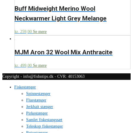
Buff Midweight Merino Wool
Neckwarmer Light Grey Melange
kr.
259,00
Se mere
MJM Aron 32 Wool Mix Anthracite
kr.
499,00
Se mere
Copyright - info@fishntips.dk - CVR: 40153063
Fiskestænger
Spinnestænger
Fluestænger
Jerkbait stænger
Pirkestænger
Samlet fiskestangssæt
Teleskop fiskestænger
Rejsestænger