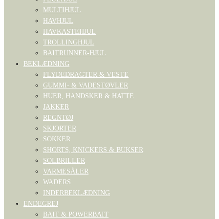
MULTIHJUL
HAVHJUL
HAVKASTEHJUL
TROLLINGHJUL
BAITRUNNER-HJUL
BEKLÆDNING
FLYDEDRAGTER & VESTE
GUMMI- & VADESTØVLER
HUER, HANDSKER & HATTE
JAKKER
REGNTØJ
SKJORTER
SOKKER
SHORTS, KNICKERS & BUKSER
SOLBRILLER
VARMESÅLER
WADERS
INDERBEKLÆDNING
ENDEGREJ
BAIT & POWERBAIT