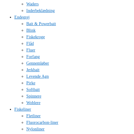
Waders
Inderbeklædning
Endegrej
Bait & Powerbait
Blink
Fiskekroge
Flåd
Fluer
Forfang
Gennemløber
Jerkbait
Levende Agn
Pirke
Softbait
Spinnere
Woblere
Fiskeliner
Fletliner
Fluorocarbon-liner
Nylonliner