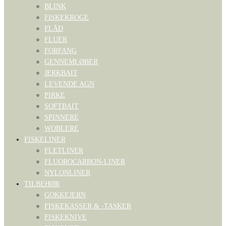
BLINK
FISKEKROGE
FLÅD
FLUER
FORFANG
GENNEMLØBER
JERKBAIT
LEVENDE AGN
PIRKE
SOFTBAIT
SPINNERE
WOBLERE
FISKELINER
FLETLINER
FLUOROCARBON-LINER
NYLONLINER
TILBEHØR
GOKKEJERN
FISKEKASSER & -TASKER
FISKEKNIVE