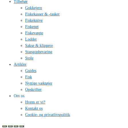
Tilbehør
Gokkejern
Fiskekasser & -tasker
Fiskeknive
Fiskenet
Fiskevægte
Lodder
Sakse & klippere
Stangopbevaring
Stole
Artikler
Guides
Fisk
Nyttige væktøjer
Opskrifter
Om os
Hvem er vi?
Kontakt os
Cookie- og privatlivspolitik