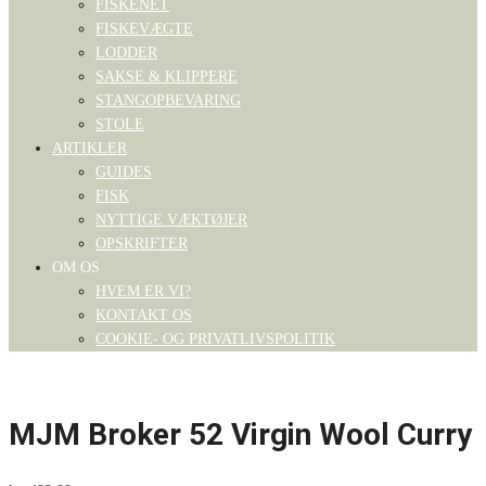
FISKENET
FISKEVÆGTE
LODDER
SAKSE & KLIPPERE
STANGOPBEVARING
STOLE
ARTIKLER
GUIDES
FISK
NYTTIGE VÆKTØJER
OPSKRIFTER
OM OS
HVEM ER VI?
KONTAKT OS
COOKIE- OG PRIVATLIVSPOLITIK
MJM Broker 52 Virgin Wool Curry