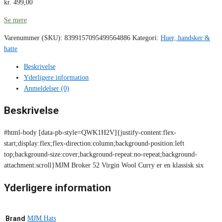
kr.
499,00
Se mere
Varenummer (SKU):
8399157095499564886
Kategori:
Huer, handsker &
hatte
Beskrivelse
Yderligere information
Anmeldelser (0)
Beskrivelse
#html-body [data-pb-style=QWK1H2V]{justify-content:flex-
start;display:flex;flex-direction:column;background-position:left
top;background-size:cover;background-repeat:no-repeat;background-
attachment:scroll}MJM Broker 52 Virgin Wool Curry er en klassisk six
Yderligere information
Brand
MJM Hats