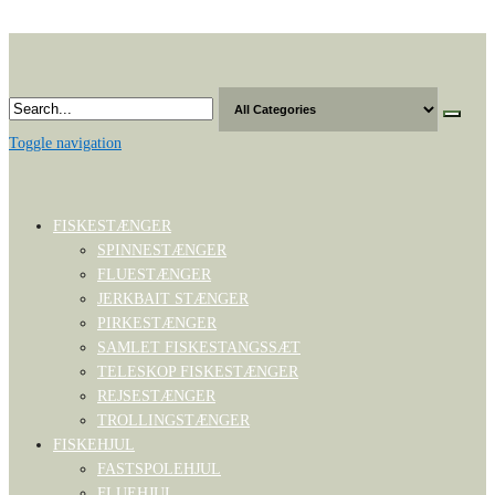
Skip
to
the
content
Toggle navigation
FISKESTÆNGER
SPINNESTÆNGER
FLUESTÆNGER
JERKBAIT STÆNGER
PIRKESTÆNGER
SAMLET FISKESTANGSSÆT
TELESKOP FISKESTÆNGER
REJSESTÆNGER
TROLLINGSTÆNGER
FISKEHJUL
FASTSPOLEHJUL
FLUEHJUL