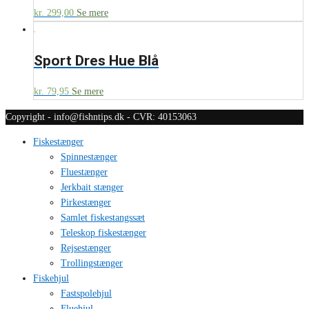
kr.
299,00
Se mere
Sport Dres Hue Blå
kr.
79,95
Se mere
Copyright - info@fishntips.dk - CVR: 40153063
Fiskestænger
Spinnestænger
Fluestænger
Jerkbait stænger
Pirkestænger
Samlet fiskestangssæt
Teleskop fiskestænger
Rejsestænger
Trollingstænger
Fiskehjul
Fastspolehjul
Fluehjul