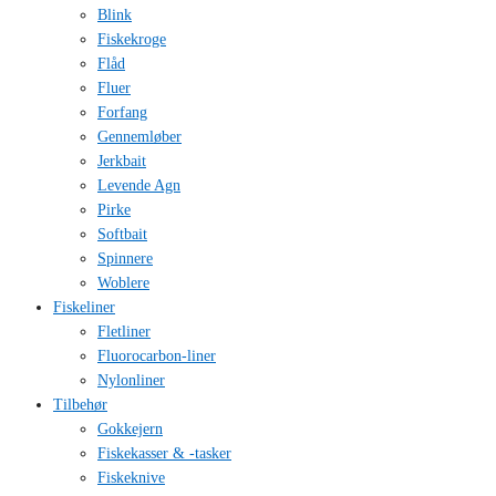
Blink
Fiskekroge
Flåd
Fluer
Forfang
Gennemløber
Jerkbait
Levende Agn
Pirke
Softbait
Spinnere
Woblere
Fiskeliner
Fletliner
Fluorocarbon-liner
Nylonliner
Tilbehør
Gokkejern
Fiskekasser & -tasker
Fiskeknive