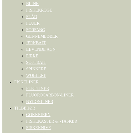
BLINK
FISKEKROGE
FLÅD
FLUER
FORFANG
GENNEMLØBER
JERKBAIT
LEVENDE AGN
PIRKE
SOFTBAIT
SPINNERE
WOBLERE
FISKELINER
FLETLINER
FLUOROCARBON-LINER
NYLONLINER
TILBEHØR
GOKKEJERN
FISKEKASSER & -TASKER
FISKEKNIVE