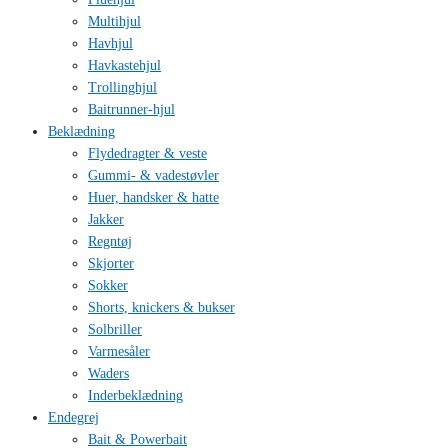
Multihjul
Havhjul
Havkastehjul
Trollinghjul
Baitrunner-hjul
Beklædning
Flydedragter & veste
Gummi- & vadestøvler
Huer, handsker & hatte
Jakker
Regntøj
Skjorter
Sokker
Shorts, knickers & bukser
Solbriller
Varmesåler
Waders
Inderbeklædning
Endegrej
Bait & Powerbait